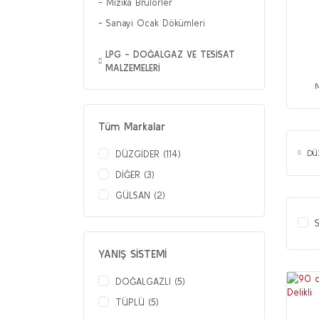
Mızıka Brülörler
Sanayi Ocak Dökümleri
LPG - DOĞALGAZ VE TESİSAT
MALZEMELERİ
Tüm Markalar
DÜ
DÜZGİDER (114)
DİĞER (3)
GÜLSAN (2)
S
YANIŞ SİSTEMİ
DOĞALGAZLI (5)
TÜPLÜ (5)