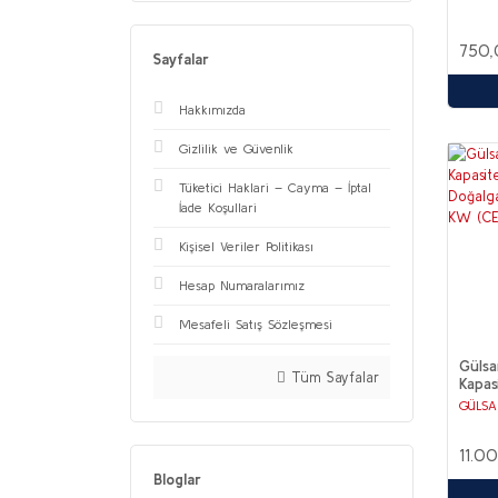
750,
Sayfalar
Hakkımızda
Gizlilik ve Güvenlik
Tüketici Haklari – Cayma – İptal
İade Koşullari
Kişisel Veriler Politikası
Hesap Numaralarımız
Mesafeli Satış Sözleşmesi
Gülsa
Tüm Sayfalar
Kapas
Altı 
GÜLSA
Brülö
Belgel
11.0
Bloglar