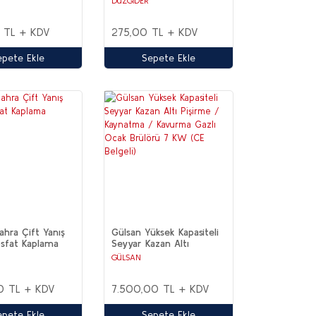
DÜZGİDER
 TL + KDV
275,00 TL + KDV
epete Ekle
Sepete Ekle
hra Çift Yanış
Gülsan Yüksek Kapasiteli
osfat Kaplama
Seyyar Kazan Altı
Pişirme / Kaynatma /
GÜLSAN
Kavurma Gazlı Ocak
Brülörü 7 KW (CE
0 TL + KDV
7.500,00 TL + KDV
Belgeli)
epete Ekle
Sepete Ekle