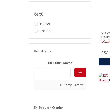
ÖLÇÜ
1/4 (2)
3/8 (2)
90 c
Delikl
DÜZGİ
Hızlı Arama
250,
Hızlı Ürün Arama
Ara
Detaylı Arama
En Populer Olanlar