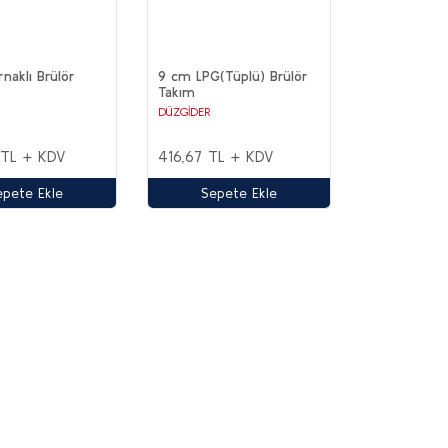
rnaklı Brülör
9 cm LPG(Tüplü) Brülör
Takım
DÜZGİDER
 TL + KDV
416,67 TL + KDV
epete Ekle
Sepete Ekle