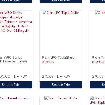
er W80 Series
9 cm LPG(Tüplü)Brülör
9 cm Tır
k Kapasiteli Seyyar
DÜZGİDER
DÜZGİDER
 Altı Pişirme /
atma / Kavurma
gazlı Ocak Brülörü
00,00 TL + KDV
270,83 TL + KDV
270,83
 (CE Belgeli)
Sepete Ekle
Sepete Ekle
S