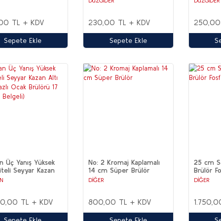
DÜZGİDER
DÜZGİDER
00 TL + KDV
230,00 TL + KDV
250,00
Sepete Ekle
Sepete Ekle
S
n Üç Yanış Yüksek
No: 2 Kromaj Kaplamalı
25 cm Sa
iteli Seyyar Kazan
14 cm Süper Brülör
Brülör F
Doğalgazlı Ocak
N
DİĞER
DİĞER
rü 17 KW (CE
i)
00,00 TL + KDV
800,00 TL + KDV
1.750,0
Sepete Ekle
Sepete Ekle
S