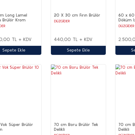
cm Long Lamel
20 X 30 cm Fırın Brülör
60 x 60 
a Brülör Krom
Döküm I
DÜZGİDER
DER
DÜZGİDER
0,00 TL + KDV
440,00 TL + KDV
2.500,
Sepete Ekle
Sepete Ekle
S
Vok Süper Brülör
70 cm Boru Brülör Tek
70 cm Bo
m
Delikli
Delikli