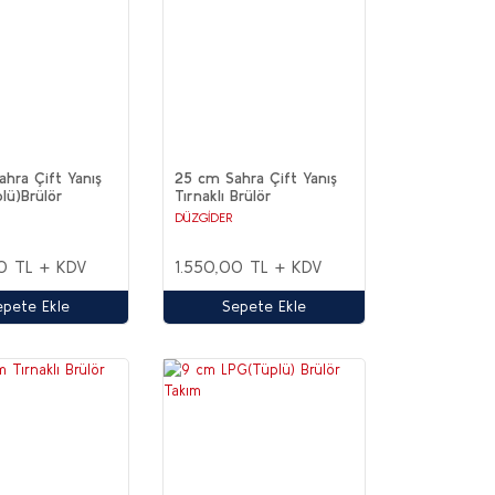
hra Çift Yanış
25 cm Sahra Çift Yanış
lü)Brülör
Tırnaklı Brülör
DÜZGİDER
0 TL + KDV
1.550,00 TL + KDV
epete Ekle
Sepete Ekle