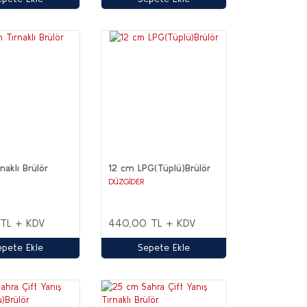
naklı Brülör
12 cm LPG(Tüplü)Brülör
DÜZGİDER
 TL + KDV
440,00 TL + KDV
epete Ekle
Sepete Ekle