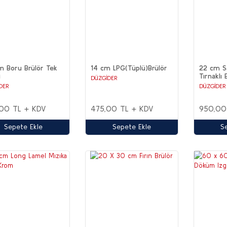
m Boru Brülör Tek
14 cm LPG(Tüplü)Brülör
22 cm Sa
i
Tırnaklı 
DÜZGİDER
DER
DÜZGİDER
00 TL + KDV
475,00 TL + KDV
950,00
Sepete Ekle
Sepete Ekle
S