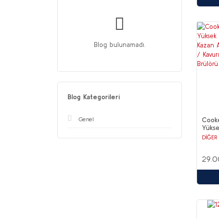
Blog bulunamadı.
Blog Kategorileri
Cook
Genel
Yükse
Kazan
DİĞER
Kayn
Doğal
29.0
40 KW