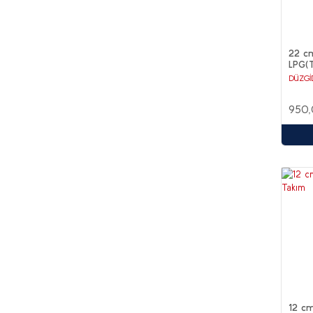
22 cm
LPG(T
DÜZGİ
950,
12 cm