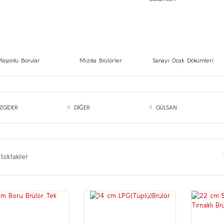
Maşonlu Borular
Mızıka Brülörler
Sanayi Ocak Dökümleri
ZGİDER
DİĞER
GÜLSAN
toktakiler