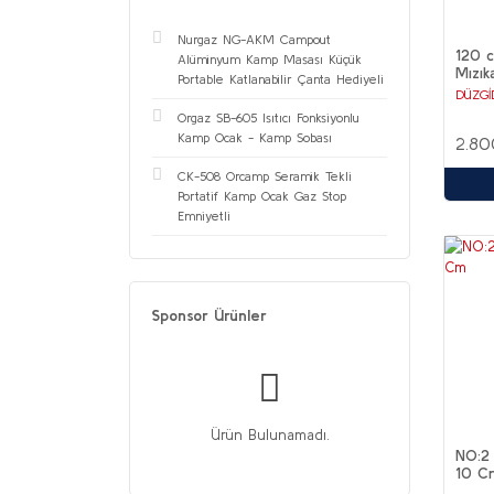
Nurgaz NG-AKM Campout
120 
Alüminyum Kamp Masası Küçük
Mızık
Portable Katlanabilir Çanta Hediyeli
DÜZGİ
Orgaz SB-605 Isıtıcı Fonksiyonlu
Kamp Ocak - Kamp Sobası
2.80
CK-508 Orcamp Seramik Tekli
Portatif Kamp Ocak Gaz Stop
Emniyetli
Sponsor Ürünler
Ürün Bulunamadı.
NO:2 
10 C