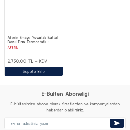
Aferin Emaye Yuvarlak Battal
Davul Fırın Termostatlı -
Üstten Camlı - Tek Tepsi
AFERİN
2.750,00 TL + KDV
Sepete Ekle
E-Bülten Aboneliği
E-bültenimize abone olarak fırsatlardan ve kampanyalardan
haberdar olabilirsiniz.