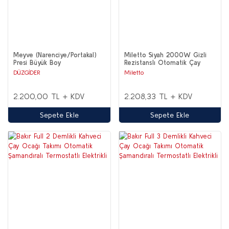
Meyve (Narenciye/Portakal)
Miletto Siyah 2000W Gizli
Presi Büyük Boy
Rezistanslı Otomatik Çay
Makinesi 2,9 lt - MT20S
DÜZGİDER
Miletto
2.200,00 TL + KDV
2.208,33 TL + KDV
Sepete Ekle
Sepete Ekle