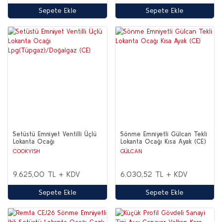
Sepete Ekle
Sepete Ekle
Setüstü Emniyet Ventilli Üçlü
Sönme Emniyetli Gülcan Tekli
Lokanta Ocağı
Lokanta Ocağı Kısa Ayak (CE)
Lpg(Tüpgaz)/Doğalgaz (CE)
COOKYISH
GÜLCAN
9.625,00 TL + KDV
6.030,52 TL + KDV
Sepete Ekle
Sepete Ekle