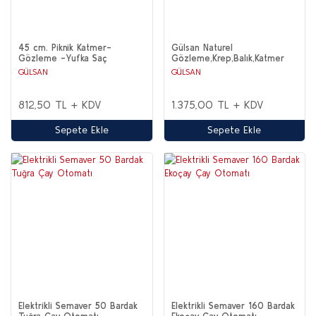
45 cm. Piknik Katmer-
Gülsan Naturel
Gözleme -Yufka Saç
Gözleme,Krep,Balık,Katmer
Çok Amaçlı Granit Tava
GÜLSAN
GÜLSAN
812,50 TL + KDV
1.375,00 TL + KDV
Sepete Ekle
Sepete Ekle
Elektrikli Semaver 50 Bardak
Elektrikli Semaver 160 Bardak