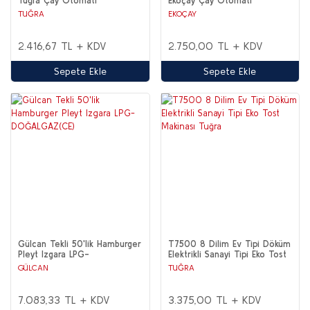
Tuğra Çay Otomatı
Ekoçay Çay Otomatı
TUĞRA
EKOÇAY
2.416,67 TL + KDV
2.750,00 TL + KDV
Sepete Ekle
Sepete Ekle
Gülcan Tekli 50'lik Hamburger
T7500 8 Dilim Ev Tipi Döküm
Pleyt Izgara LPG-
Elektrikli Sanayi Tipi Eko Tost
DOĞALGAZ(CE)
Makinası Tuğra
GÜLCAN
TUĞRA
7.083,33 TL + KDV
3.375,00 TL + KDV