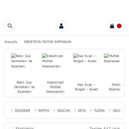
Anasayfa
ENDÜSTRİYEL MUTFAK EKİPMANLARI
Bakır Çay
Endüstriyel
İnox Evye -
Mutfak
Demlikleri Ve
Mutfak
Tezgah - Küvet
Ekipmanları
Kazanları
Aksesuarları
DÜZGİDER
REMTA
GÜLCAN
ERTA
TUĞRA
GÜLSAN
Stoktakiler
Toplam 447 ürün