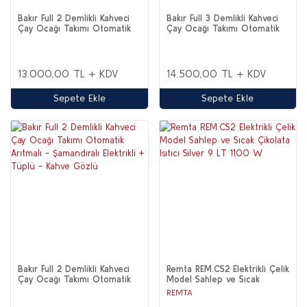
Bakır Full 2 Demlikli Kahveci
Bakır Full 3 Demlikli Kahveci
Çay Ocağı Takımı Otomatik
Çay Ocağı Takımı Otomatik
Şamandıralı Termostatlı
Şamandıralı Termostatlı
Elektrikli
Elektrikli
13.000,00 TL + KDV
14.500,00 TL + KDV
Sepete Ekle
Sepete Ekle
Bakır Full 2 Demlikli Kahveci
Remta REM.CS2 Elektrikli Çelik
Çay Ocağı Takımı Otomatik
Model Sahlep ve Sıcak
Arıtmalı - Şamandıralı
Çikolata Isıtıcı Silver 9 LT
REMTA
Elektrikli + Tüplü - Kahve
1100 W