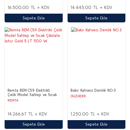
Gözlü
16.500,00 TL + KDV
14.445,00 TL + KDV
Sepete Ekle
Sepete Ekle
Remta REM.CS9 Elektrikli
Bakır Kahveci Demlik NO:3
Çelik Model Sahlep ve Sıcak
DÜZGİDER
Çikolata Isıtıcı Gold 5 LT 1100
REMTA
W
14.266,67 TL + KDV
1.250,00 TL + KDV
Sepete Ekle
Sepete Ekle