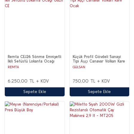
Remta CEJ26 Sönme Emniyetli
Küçük Profil Gövdeli Sanayi
İkili Setüstü Lokanta Ocağı
Tipi Aşçı Canavar Volkan Kare
Gazlı CE
Ocak
REMTA
GÜLSAN
6.250,00 TL + KDV
750,00 TL + KDV
Sepete Ekle
Sepete Ekle