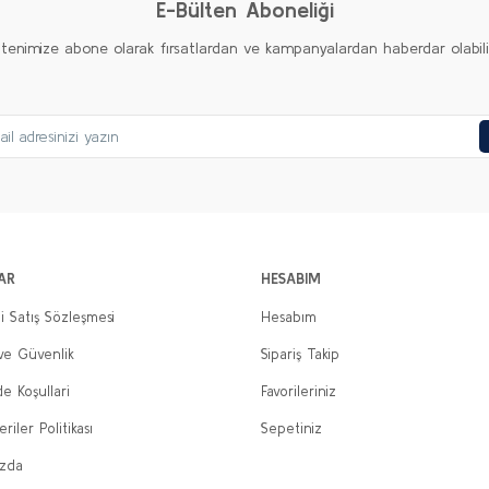
E-Bülten Aboneliği
ltenimize abone olarak fırsatlardan ve kampanyalardan haberdar olabilirs
AR
HESABIM
i Satış Sözleşmesi
Hesabım
 ve Güvenlik
Sipariş Takip
de Koşullari
Favorileriniz
eriler Politikası
Sepetiniz
ızda