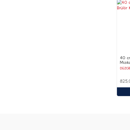
40 c
Mızık
DÜZGİ
825,