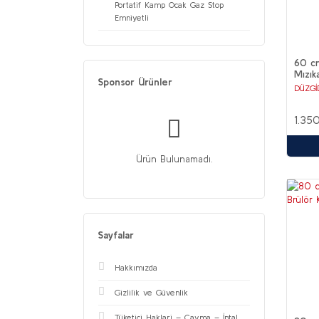
Portatif Kamp Ocak Gaz Stop
Emniyetli
60 c
Mızık
Sponsor Ürünler
DÜZGİ
1.35
Ürün Bulunamadı.
Sayfalar
Hakkımızda
Gizlilik ve Güvenlik
Tüketici Haklari – Cayma – İptal