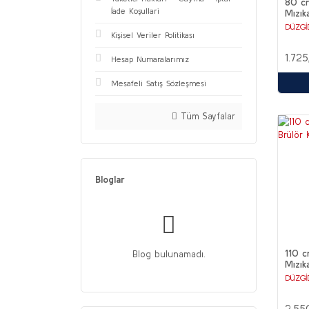
80 c
İade Koşullari
Mızık
DÜZGİ
Kişisel Veriler Politikası
1.72
Hesap Numaralarımız
Mesafeli Satış Sözleşmesi
Tüm Sayfalar
Bloglar
110 
Blog bulunamadı.
Mızık
DÜZGİ
2.55