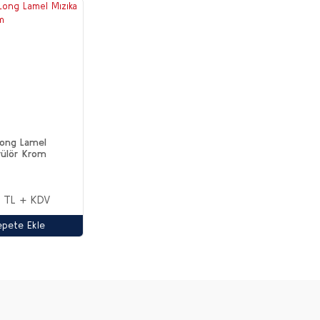
ong Lamel
rülör Krom
 TL + KDV
epete Ekle