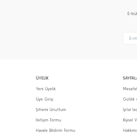
E-bü
ÜYELİK
SAYFAL
Yeni Üyelik
Mesafel
Üye Girişi
Gizlilik
Şifremi Unuttum
İptal İa
İletişim Formu
Kişisel V
Havale Bildirim Formu
Hakkım