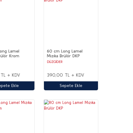
ong Lamel
60 cm Long Lamel
rülör Krom
Mızıka Brülör DKP
DÜZGİDER
 TL + KDV
390,00 TL + KDV
epete Ekle
Sepete Ekle