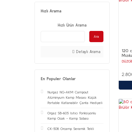
Hızlı Arama
Hızlı Ürün Arama
Ara
120 
Detaylı Arama
Mızık
DÜZGİ
2.80
En Populer Olanlar
Nurgaz NG-AKM Campout
Alüminyum Kamp Masası Küçük
Portable Katlanabilir Çanta Hediyeli
Orgaz SB-605 Isıtıcı Fonksiyonlu
Kamp Ocak - Kamp Sobası
CK-508 Orcamp Seramik Tekli