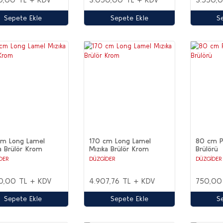
Sepete Ekle
Sepete Ekle
S
cm Long Lamel
170 cm Long Lamel
80 cm Pi
a Brülör Krom
Mızıka Brülör Krom
Brülörü
DER
DÜZGİDER
DÜZGİDER
0,00 TL + KDV
4.907,76 TL + KDV
750,00
Sepete Ekle
Sepete Ekle
S