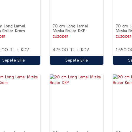
m Long Lamel
70 cm Long Lamel
70 cm L
a Brülör Krom
Mızıka Brülör DKP
Mızıka B
DER
DÜZGİDER
DÜZGİDER
0,00 TL + KDV
475,00 TL + KDV
1.550,0
Sepete Ekle
Sepete Ekle
S