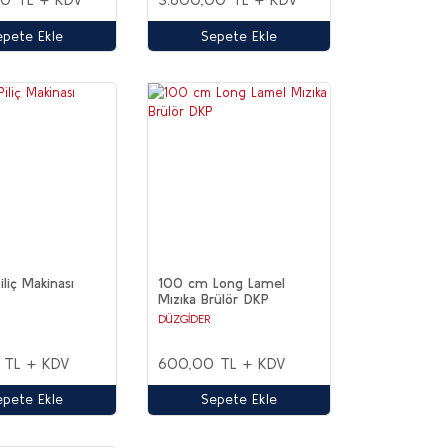
epete Ekle
Sepete Ekle
liç Makinası
100 cm Long Lamel
Mızıka Brülör DKP
DÜZGİDER
 TL + KDV
600,00 TL + KDV
epete Ekle
Sepete Ekle