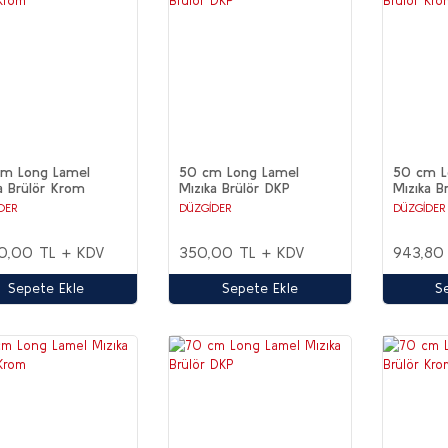
cm Long Lamel
50 cm Long Lamel
50 cm L
a Brülör Krom
Mızıka Brülör DKP
Mızıka B
DER
DÜZGİDER
DÜZGİDER
0,00 TL + KDV
350,00 TL + KDV
943,80
Sepete Ekle
Sepete Ekle
S