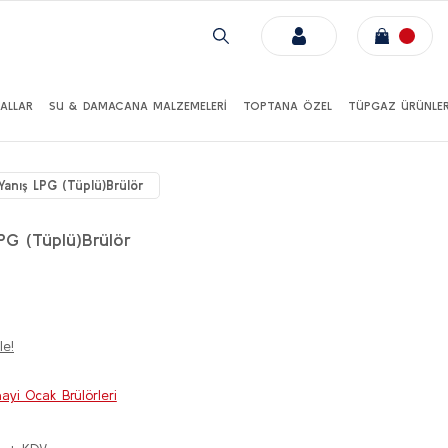
ALLAR
SU & DAMACANA MALZEMELERİ
TOPTANA ÖZEL
TÜPGAZ ÜRÜNLER
Yanış LPG (Tüplü)Brülör
PG (Tüplü)Brülör
le!
yi Ocak Brülörleri