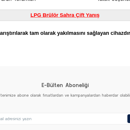
LPG Brülör
Sahra Çift Yanış
arıştırılarak tam olarak yakılmasını sağlayan cihazdır
diğer konularda yetersiz gördüğünüz noktaları öneri formunu kullanarak taraf
Bu ürüne ilk yorumu siz yapın!
Yorum Yaz
E-Bülten Aboneliği
ltenimize abone olarak fırsatlardan ve kampanyalardan haberdar olabilirs