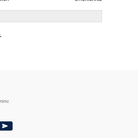
.
ımıza iletebilirsiniz.
iniz.