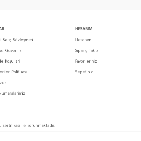
Gönder
AR
HESABIM
i Satış Sözleşmesi
Hesabım
 ve Güvenlik
Sipariş Takip
de Koşullari
Favorileriniz
eriler Politikası
Sepetiniz
ızda
Numaralarimiz
L sertifikası ile korunmaktadır.