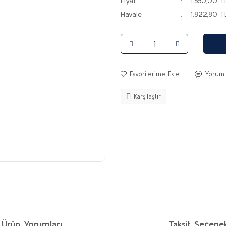
Fiyat
1.550,00 T
Havale
1.822,80 TL
Yorum
Karşılaştır
Ürün Yorumları
Taksit Seçenek