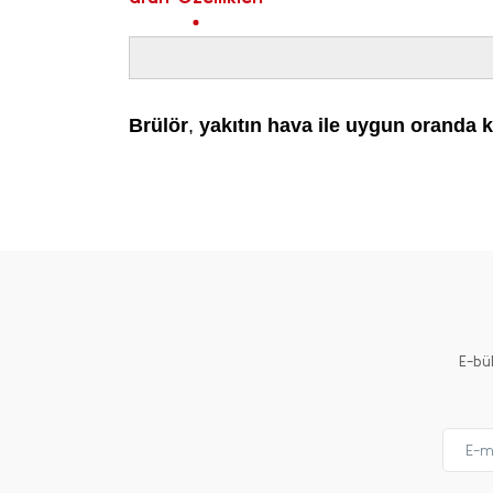
Brülör
,
yakıtın hava ile uygun oranda k
Bu ürünün fiyat bilgisi, resim, ürün açıklamalarında ve 
Görüş ve önerileriniz için teşekkür ederiz.
Ürün resmi kalitesiz, bozuk veya görüntülenemiyor.
Ürün açıklamasında eksik bilgiler bulunuyor.
Ürün bilgilerinde hatalar bulunuyor.
Ürün fiyatı diğer sitelerden daha pahalı.
E-bü
Bu ürüne benzer farklı alternatifler olmalı.