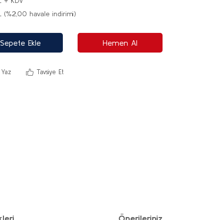
L + KDV
 (%2,00 havale indirimi)
Sepete Ekle
Hemen Al
 Yaz
Tavsiye Et
leri
Önerileriniz