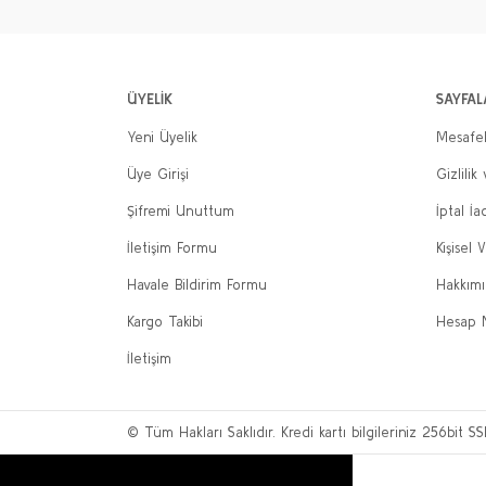
ÜYELİK
SAYFAL
Yeni Üyelik
Mesafel
Üye Girişi
Gizlilik
Şifremi Unuttum
İptal İa
İletişim Formu
Kişisel V
Havale Bildirim Formu
Hakkım
Kargo Takibi
Hesap 
İletişim
© Tüm Hakları Saklıdır. Kredi kartı bilgileriniz 256bit SS