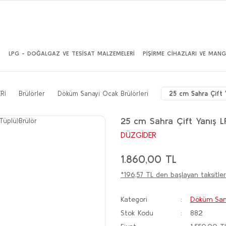
İ
LPG - DOĞALGAZ VE TESİSAT MALZEMELERİ
PİŞİRME CİHAZLARI VE MANG
Rİ
Brülörler
Döküm Sanayi Ocak Brülörleri
25 cm Sahra Çift 
25 cm Sahra Çift Yanış L
DÜZGİDER
1.860,00 TL
*196,57 TL den başlayan taksitler
Kategori
Döküm Sana
Stok Kodu
882