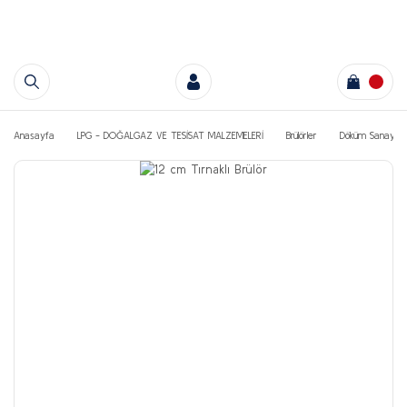
Anasayfa
LPG - DOĞALGAZ VE TESİSAT MALZEMELERİ
Brülörler
Döküm Sanayi Oc