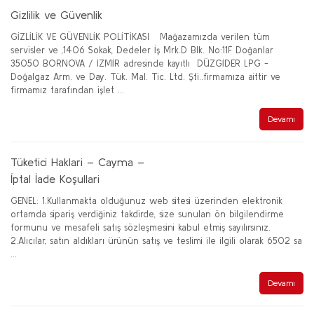
Gizlilik ve Güvenlik
GİZLİLİK VE GÜVENLİK POLİTİKASI Mağazamızda verilen tüm
servisler ve ,1406 Sokak, Dedeler İş Mrk.D Blk. No:11F Doğanlar
35050 BORNOVA / İZMİR adresinde kayıtlı DÜZGİDER LPG -
Doğalgaz Arm. ve Day. Tük. Mal. Tic. Ltd. Şti..firmamıza aittir ve
firmamız tarafından işlet ...
Devamı
Tüketici Haklari – Cayma –
İptal İade Koşullari
GENEL: 1.Kullanmakta olduğunuz web sitesi üzerinden elektronik
ortamda sipariş verdiğiniz takdirde, size sunulan ön bilgilendirme
formunu ve mesafeli satış sözleşmesini kabul etmiş sayılırsınız.
2.Alıcılar, satın aldıkları ürünün satış ve teslimi ile ilgili olarak 6502 sa
...
Devamı