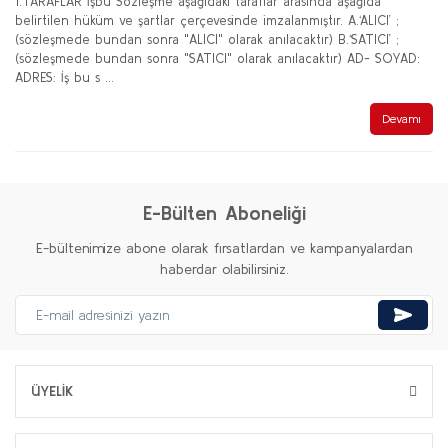
1.TARAFLAR İşbu Sözleşme aşağıdaki taraflar arasında aşağıda
belirtilen hüküm ve şartlar çerçevesinde imzalanmıştır. A.‘ALICI’ ;
(sözleşmede bundan sonra "ALICI" olarak anılacaktır) B.‘SATICI’ ;
(sözleşmede bundan sonra "SATICI" olarak anılacaktır) AD- SOYAD:
ADRES: İş bu s ...
Devamı
E-Bülten Aboneliği
E-bültenimize abone olarak fırsatlardan ve kampanyalardan
haberdar olabilirsiniz.
ÜYELİK