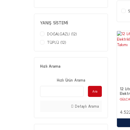
S
YANIŞ SİSTEMİ
DOĞALGAZLI (12)
TÜPLÜ (12)
Hızlı Arama
Hızlı Ürün Arama
12 Li
Ara
Elekt
Kahve
GÜLC
Detaylı Arama
4.52