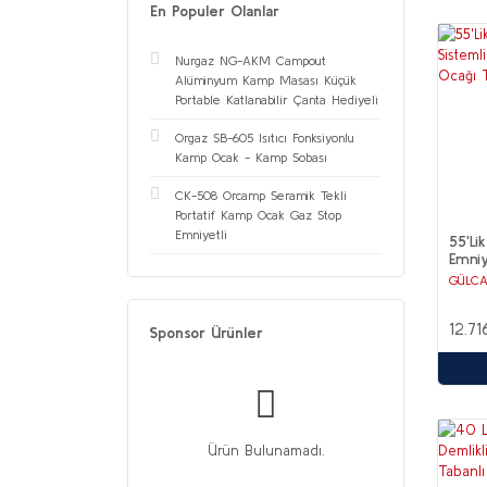
En Populer Olanlar
Nurgaz NG-AKM Campout
Alüminyum Kamp Masası Küçük
Portable Katlanabilir Çanta Hediyeli
Orgaz SB-605 Isıtıcı Fonksiyonlu
Kamp Ocak - Kamp Sobası
CK-508 Orcamp Seramik Tekli
Portatif Kamp Ocak Gaz Stop
Emniyetli
55'Li
Emniy
Pasl
GÜLC
Ocağı
12.7
Sponsor Ürünler
Ürün Bulunamadı.