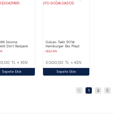
AN Sönme
Gülcan Tekli 50'lik
etli Dört Radyanlı
Hamburger Eko Pleyt
 Ocağı Tüplü (CE)
Izgara LPG-
AN
GÜLCAN
MER)
DOĞALGAZ(CE)
50,00 TL + KDV
5.000,00 TL + KDV
Sepete Ekle
Sepete Ekle
1
2