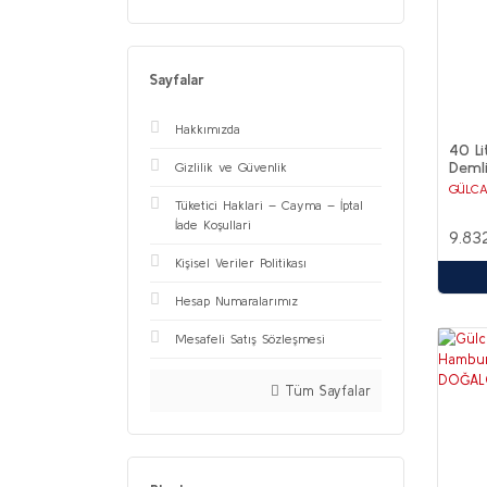
Sayfalar
Hakkımızda
40 Li
Demlik
Gizlilik ve Güvenlik
Çelik
GÜLC
Takım
Tüketici Haklari – Cayma – İptal
İade Koşullari
9.83
Kişisel Veriler Politikası
Hesap Numaralarımız
Mesafeli Satış Sözleşmesi
Tüm Sayfalar