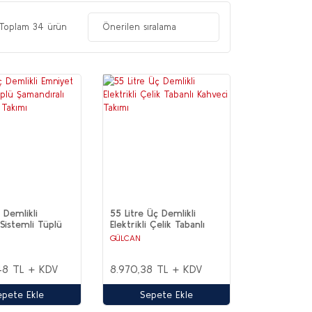
Toplam 34 ürün
 Demlikli
55 Litre Üç Demlikli
Sistemli Tüplü
Elektrikli Çelik Tabanlı
alı Çay Ocağı
Kahveci Takımı
GÜLCAN
48 TL + KDV
8.970,38 TL + KDV
epete Ekle
Sepete Ekle