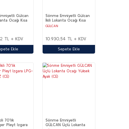
mniyetli Gülcan
Sönme Emniyetli Gülcan
kanta Ocağı Kısa
İkili Lokanta Ocağı Kısa
)
Ayak (CE)
GÜLCAN
52 TL + KDV
10.930,54 TL + KDV
epete Ekle
Sepete Ekle
li 70'lik
Sönme Emniyetli
r Pleyt Izgara
GÜLCAN Üçlü Lokanta