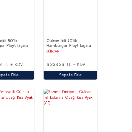
kli 50'lik
Gülcan İkili 70'lik
r Pleyt Izgara
Hamburger Pleyt Izgara
ĞALGAZ(CE)
Elektrikli (CE)
GÜLCAN
3 TL + KDV
8.333,33 TL + KDV
epete Ekle
Sepete Ekle