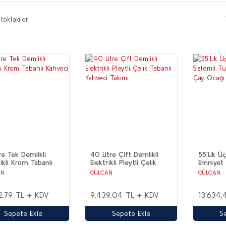
toktakiler
tre Tek Demlikli
40 Litre Çift Demlikli
55'Lik Üç
rikli Krom Tabanlı
Elektrikli Pleytli Çelik
Emniyet 
ci Takımı
Tabanlı Kahveci Takımı
Şamandır
AN
GÜLCAN
GÜLCAN
Takımı
2,79 TL + KDV
9.439,04 TL + KDV
13.634,
Sepete Ekle
Sepete Ekle
S