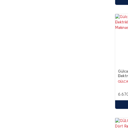
Gülca
Elektr
Makin
GÜLC
6.67