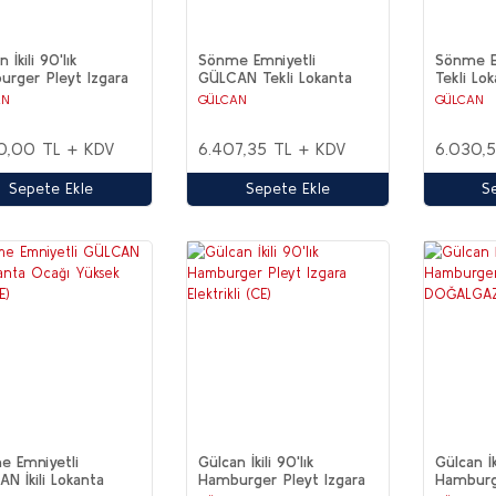
 İkili 90'lık
Sönme Emniyetli
Sönme E
rger Pleyt Izgara
GÜLCAN Tekli Lokanta
Tekli Lo
DOĞALGAZ(CE)
Ocağı Yüksek Ayak (CE)
Ayak (CE
AN
GÜLCAN
GÜLCAN
50,00 TL + KDV
6.407,35 TL + KDV
6.030,
Sepete Ekle
Sepete Ekle
S
e Emniyetli
Gülcan İkili 90'lık
Gülcan İki
N İkili Lokanta
Hamburger Pleyt Izgara
Hamburge