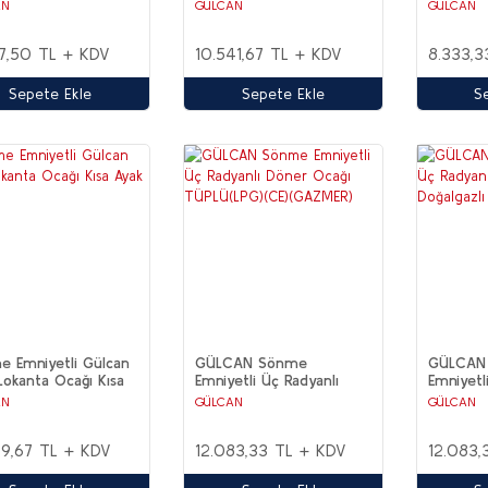
 Yüksek Ayak (CE)
Elektrikli (CE)
LPG-DO
AN
GÜLCAN
GÜLCAN
17,50 TL + KDV
10.541,67 TL + KDV
8.333,3
Sepete Ekle
Sepete Ekle
S
 Emniyetli Gülcan
GÜLCAN Sönme
GÜLCAN
Lokanta Ocağı Kısa
Emniyetli Üç Radyanlı
Emniyetl
(CE)
Döner Ocağı TÜPLÜ(LPG)
Döner Oc
AN
GÜLCAN
GÜLCAN
(CE)(GAZMER)
(CE)(GA
99,67 TL + KDV
12.083,33 TL + KDV
12.083,