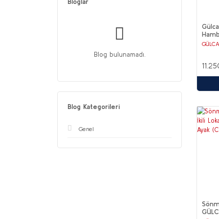
Bloglar
Gülcan
Hambu
LPG-
GÜLC
Blog bulunamadı.
11.2
Blog Kategorileri
Genel
Sönm
GÜLCA