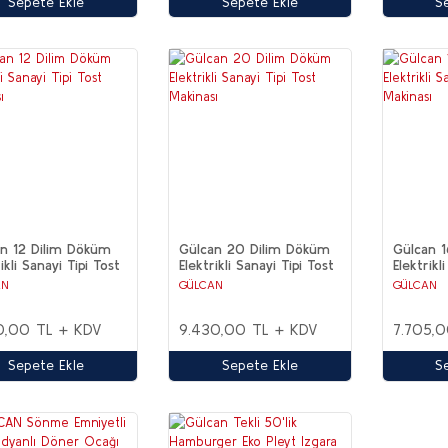
Sepete Ekle
Sepete Ekle
S
n 12 Dilim Döküm
Gülcan 20 Dilim Döküm
Gülcan 
ikli Sanayi Tipi Tost
Elektrikli Sanayi Tipi Tost
Elektrikl
ası
Makinası
Makinası
AN
GÜLCAN
GÜLCAN
0,00 TL + KDV
9.430,00 TL + KDV
7.705,
Sepete Ekle
Sepete Ekle
S