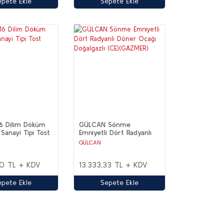
epete Ekle
Sepete Ekle
16 Dilim Döküm
GÜLCAN Sönme
i Sanayi Tipi Tost
Emniyetli Dört Radyanlı
Döner Ocağı Doğalgazlı
GÜLCAN
(CE)(GAZMER)
00 TL + KDV
13.333,33 TL + KDV
epete Ekle
Sepete Ekle