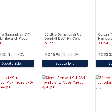
tre Şamandıralı Çift
55 Litre Şamandıralı Üç
Gülcan Te
li Elektrikli Pleytli
Demlikli Elektrikli Çelik
Hamburge
 Tabanlı Kahveci
Tabanlı Kahveci Takımı
LPG-DO
AN
GÜLCAN
GÜLCAN
ı
2,50 TL + KDV
9.045,98 TL + KDV
7.083,3
Sepete Ekle
Sepete Ekle
S