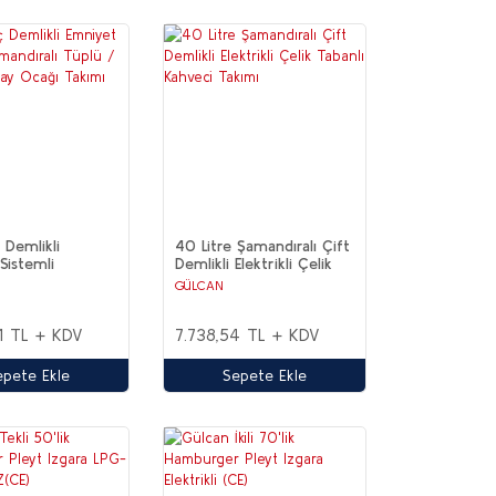
 Demlikli
40 Litre Şamandıralı Çift
Sistemli
Demlikli Elektrikli Çelik
alı Tüplü /
Tabanlı Kahveci Takımı
GÜLCAN
li Çay Ocağı
21 TL + KDV
7.738,54 TL + KDV
epete Ekle
Sepete Ekle