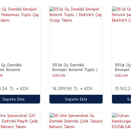
k Üç Demlikli
55'Lik Üç Demlikli
55'Lik Üç
et Sistemli
Emniyet Sistemli Tüplü /
Emniyet 
anmaz Tüplü Çay
Elektrik'li Çay Ocağı
Şamandır
AN
GÜLCAN
GÜLCAN
 Takımı
Takımı
Elektrik'
Takımı
16,54 TL + KDV
14.289,98 TL + KDV
15.142,
Sepete Ekle
Sepete Ekle
S