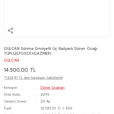
GÜLCAN Sönme Emniyetli Üç Radyanlı Döner Ocağı
TÜPLÜ(LPG)(CE)(GAZMER)
GÜLCAN
14.500,00 TL
*1.532,41 TL den başlayan taksitlerle!
Kategori
Döner Ocakları
Stok Kodu
2295
Garanti Süresi
24 Ay
Fiyat
12.083,33 TL + KDV