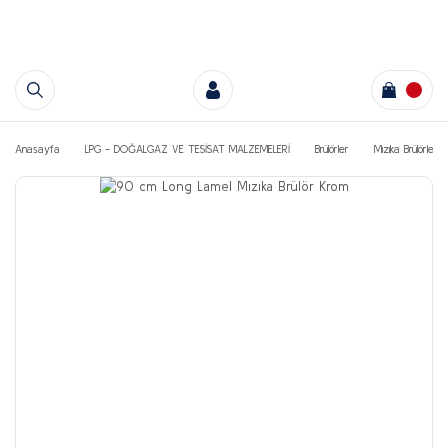
Anasayfa
LPG - DOĞALGAZ VE TESİSAT MALZEMELERİ
Brülörler
Mızıka Brülörler