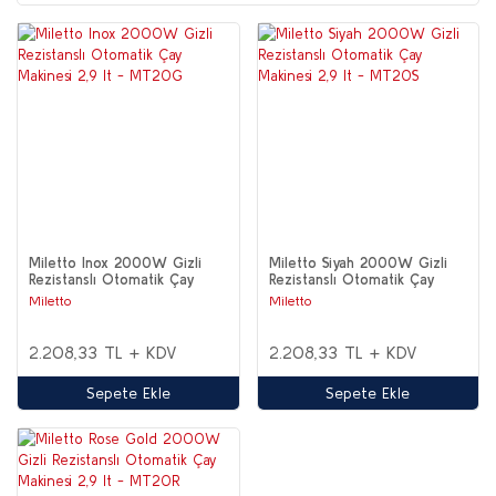
Miletto Inox 2000W Gizli
Miletto Siyah 2000W Gizli
Rezistanslı Otomatik Çay
Rezistanslı Otomatik Çay
Makinesi 2,9 lt - MT20G
Makinesi 2,9 lt - MT20S
Miletto
Miletto
2.208,33 TL + KDV
2.208,33 TL + KDV
Sepete Ekle
Sepete Ekle