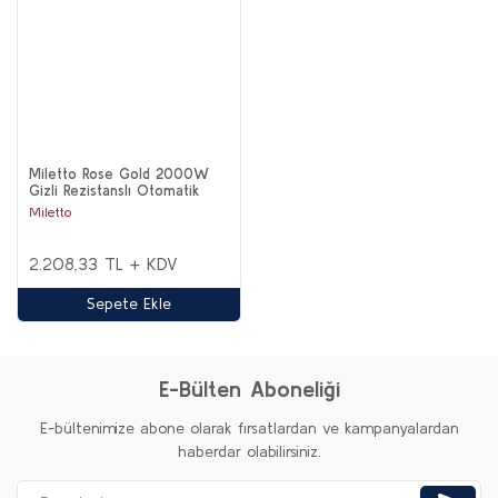
Miletto Rose Gold 2000W
Gizli Rezistanslı Otomatik
Çay Makinesi 2,9 lt - MT20R
Miletto
2.208,33 TL + KDV
Sepete Ekle
E-Bülten Aboneliği
E-bültenimize abone olarak fırsatlardan ve kampanyalardan
haberdar olabilirsiniz.