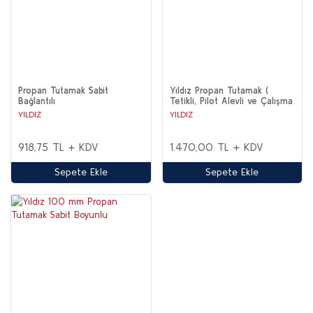
Propan Tutamak Sabit
Yıldız Propan Tutamak (
Bağlantılı
Tetikli, Pilot Alevli ve Çalışma
Alevi Ayarlanabilen ) Sabit
YILDIZ
YILDIZ
Bağlantılı
918,75 TL + KDV
1.470,00 TL + KDV
Sepete Ekle
Sepete Ekle