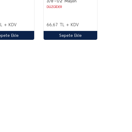
3/8'-1/2' Maşon
DÜZGİDER
TL + KDV
66,67 TL + KDV
epete Ekle
Sepete Ekle