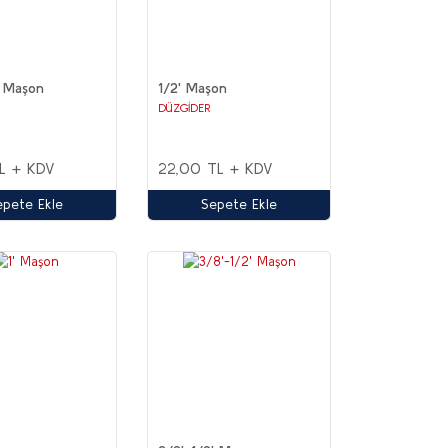
' Maşon
1/2' Maşon
DÜZGİDER
L + KDV
22,00 TL + KDV
epete Ekle
Sepete Ekle