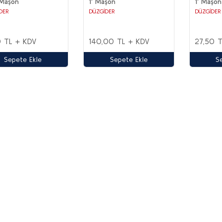
 Maşon
1' Maşon
1' Maşon
DER
DÜZGİDER
DÜZGİDER
0 TL + KDV
140,00 TL + KDV
27,50 
Sepete Ekle
Sepete Ekle
S