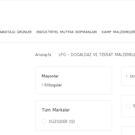
AVANTAJLI ÜRÜNLER
ENDÜSTRİYEL MUTFAK EKİPMANLARI
KAMP MALZEMELER
Anasayfa
LPG - DOĞALGAZ VE TESİSAT MALZEMELE
Maşonlar
DÜ
Fittingsler
S
Tüm Markalar
DÜZGİDER (12)