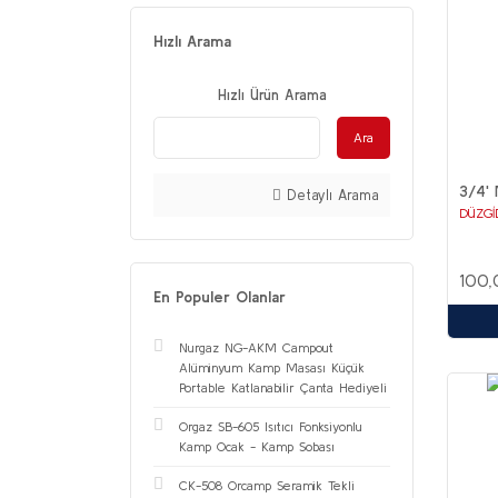
Hızlı Arama
Hızlı Ürün Arama
Ara
3/4'
Detaylı Arama
DÜZGİ
100,
En Populer Olanlar
Nurgaz NG-AKM Campout
Alüminyum Kamp Masası Küçük
Portable Katlanabilir Çanta Hediyeli
Orgaz SB-605 Isıtıcı Fonksiyonlu
Kamp Ocak - Kamp Sobası
CK-508 Orcamp Seramik Tekli