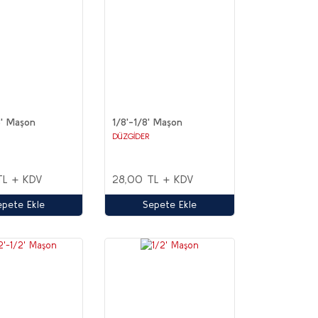
8' Maşon
1/8'-1/8' Maşon
DÜZGİDER
TL + KDV
28,00 TL + KDV
epete Ekle
Sepete Ekle