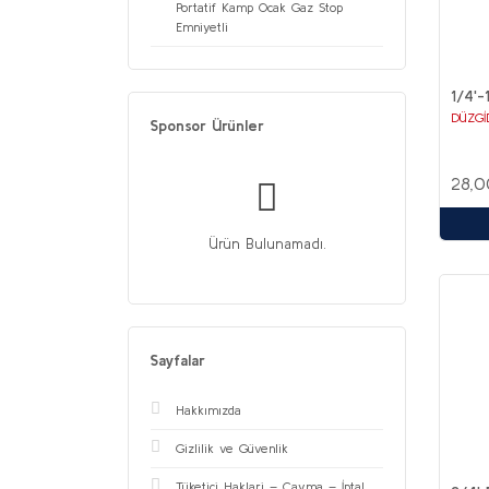
Portatif Kamp Ocak Gaz Stop
Emniyetli
1/4'-
DÜZGİ
Sponsor Ürünler
28,0
Ürün Bulunamadı.
Sayfalar
Hakkımızda
Gizlilik ve Güvenlik
Tüketici Haklari – Cayma – İptal