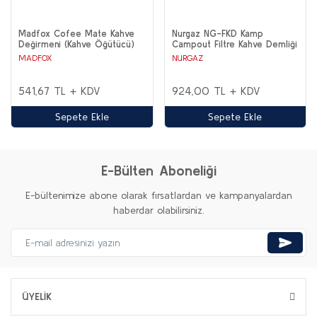
Madfox Cofee Mate Kahve
Nurgaz NG-FKD Kamp
Değirmeni (Kahve Öğütücü)
Campout Filtre Kahve Demliği
1 Litre
MADFOX
NURGAZ
541,67 TL + KDV
924,00 TL + KDV
Sepete Ekle
Sepete Ekle
E-Bülten Aboneliği
E-bültenimize abone olarak fırsatlardan ve kampanyalardan
haberdar olabilirsiniz.
ÜYELİK