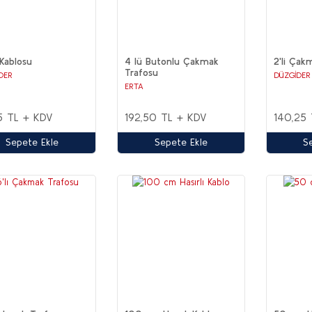
Kablosu
4 lü Butonlu Çakmak
2'li Çak
Trafosu
DER
DÜZGİDER
ERTA
5 TL + KDV
192,50 TL + KDV
140,25
Sepete Ekle
Sepete Ekle
S