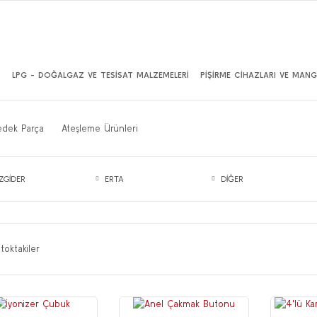
İ
LPG - DOĞALGAZ VE TESİSAT MALZEMELERİ
PİŞİRME CİHAZLARI VE MANG
edek Parça
Ateşleme Ürünleri
ZGİDER
ERTA
DİĞER
toktakiler