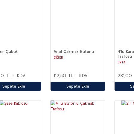
zer Çubuk
Anel Çakmak Butonu
4'lü Kar
Trafosu
DİĞER
ERTA
00 TL + KDV
112,50 TL + KDV
231,00
Sepete Ekle
Sepete Ekle
S