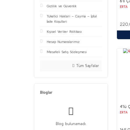
6'lı 
Gizlilik ve Güvenlik
ERTA
Tüketici Haklari – Cayma – İptal
İade Koşullari
220,
Kişisel Veriler Politikası
Hesap Numaralarımız
Mesafeli Satış Sözleşmesi
Tüm Sayfalar
Bloglar
4'lü 
ERTA
Blog bulunamadı.
165,