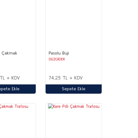
e Çakmak
Pasolu Buji
DÜZGİDER
 TL + KDV
74,25 TL + KDV
epete Ekle
Sepete Ekle