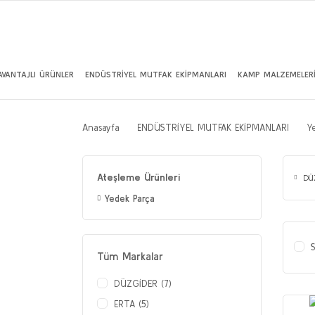
AVANTAJLI ÜRÜNLER
ENDÜSTRİYEL MUTFAK EKİPMANLARI
KAMP MALZEMELER
Anasayfa
ENDÜSTRİYEL MUTFAK EKİPMANLARI
Y
Ateşleme Ürünleri
DÜ
Yedek Parça
S
Tüm Markalar
DÜZGİDER (7)
ERTA (5)