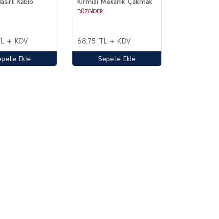
sırlı Kablo
Kırmızı Mekanik Çakmak
DÜZGİDER
TL + KDV
68,75 TL + KDV
epete Ekle
Sepete Ekle