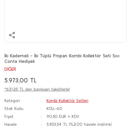
İki Kademeli - İki Tüplü Propan Kombi Kollektör Seti Sıvı
Conta Hediyeli
DİĞER
5.973,00 TL
*631,25 TL den başlayan taksitlerle!
Kategori
Kombi Kollektör Setleri
Stok Kodu
KOLL-60
Fiyat
90,50 EUR + KDV
Havale
5.853,54 TL (%2,00 havale indirimi)