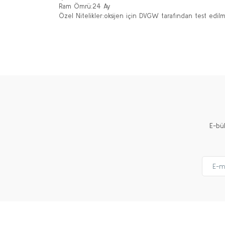
Ram Ömrü
:
24 Ay
Özel Nitelikler
:
oksijen için DVGW tarafından test edilm
Bu ürünün fiyat bilgisi, resim, ürün açıklamalarında ve 
Görüş ve önerileriniz için teşekkür ederiz.
Ürün resmi kalitesiz, bozuk veya görüntülenemiyor.
Ürün açıklamasında eksik bilgiler bulunuyor.
Ürün bilgilerinde hatalar bulunuyor.
Ürün fiyatı diğer sitelerden daha pahalı.
E-bü
Bu ürüne benzer farklı alternatifler olmalı.