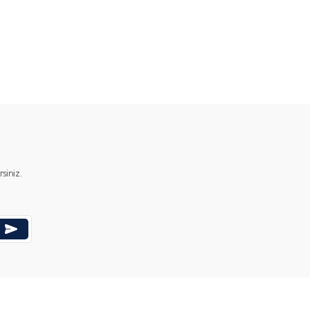
ımıza iletebilirsiniz.
iniz.