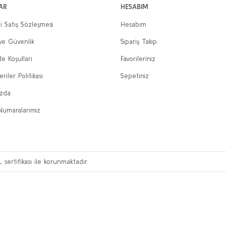
AR
HESABIM
i Satış Sözleşmesi
Hesabım
 ve Güvenlik
Sipariş Takip
de Koşullari
Favorileriniz
eriler Politikası
Sepetiniz
ızda
Numaralarimiz
L sertifikası ile korunmaktadır.