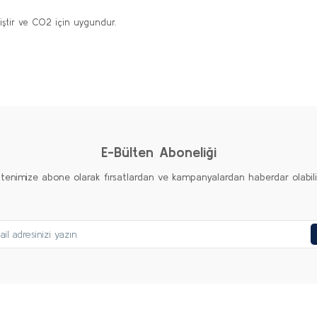
iştir ve CO2 için uygundur.
diğer konularda yetersiz gördüğünüz noktaları öneri formunu kullanarak taraf
Bu ürüne ilk yorumu siz yapın!
Yorum Yaz
E-Bülten Aboneliği
ltenimize abone olarak fırsatlardan ve kampanyalardan haberdar olabilirs
Gönder