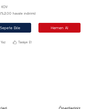
+ KDV
(%2,00 havale indirimi)
Sepete Ekle
Hemen Al
 Yaz
Tavsiye Et
leri
Önerileriniz