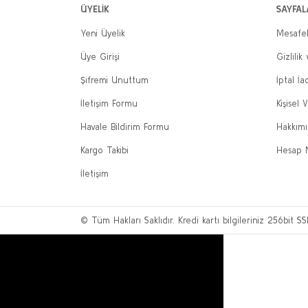
ÜYELİK
SAYFAL
Yeni Üyelik
Mesafel
Üye Girişi
Gizlilik
Şifremi Unuttum
İptal İa
İletişim Formu
Kişisel V
Havale Bildirim Formu
Hakkım
Kargo Takibi
Hesap 
İletişim
© Tüm Hakları Saklıdır. Kredi kartı bilgileriniz 256bit SS