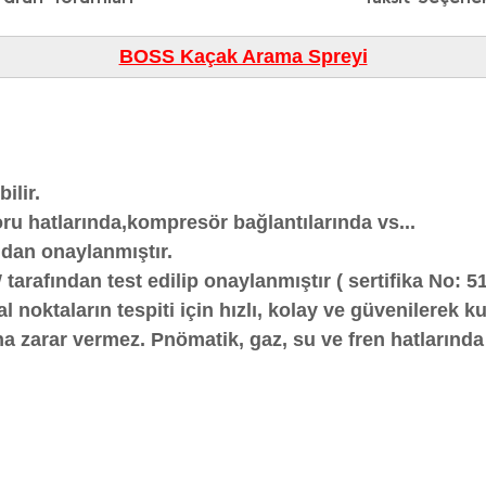
BOSS Kaçak Arama Spreyi
ilir.
oru hatlarında,kompresör bağlantılarında vs...
ndan onaylanmıştır.
rafından test edilip onaylanmıştır ( sertiﬁka No: 5
cal noktaların tespiti için hızlı, kolay ve güvenilere
ına zarar vermez. Pnömatik, gaz, su ve fren hatlarında