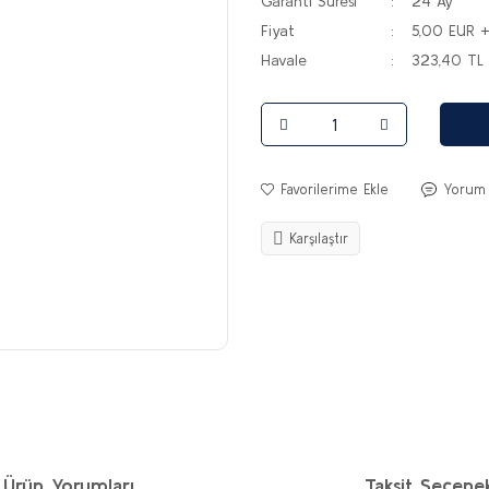
Garanti Süresi
24 Ay
Fiyat
5,00 EUR 
Havale
323,40 TL 
Yorum
Karşılaştır
Ürün Yorumları
Taksit Seçenek