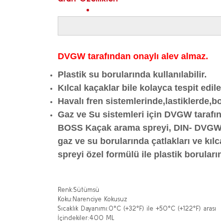
DVGW tarafından onaylı alev almaz.
Plastik su borularında kullanılabilir.
Kılcal kaçaklar bile kolayca tespit edileb
Havalı fren sistemlerinde,lastiklerde,b
Gaz ve Su sistemleri için DVGW tarafı
BOSS Kaçak arama spreyi, DIN- DVGW ta
gaz ve su borularında çatlakları ve kıl
spreyi özel formülü ile plastik borular
Renk
:
Sütümsü
Koku
:
Narenciye Kokusuz
Sıcaklık Dayanımı
:
0°C (+32°F) ile +50°C (+122°F) arası
İçindekiler
:
400 ML