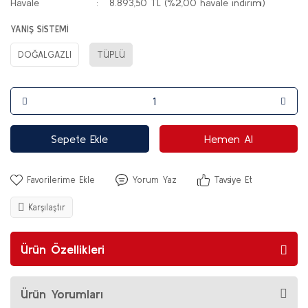
Havale
8.893,50 TL (%2,00 havale indirimi)
YANIŞ SİSTEMİ
DOĞALGAZLI
TÜPLÜ
Sepete Ekle
Hemen Al
Yorum Yaz
Tavsiye Et
Karşılaştır
Ürün Özellikleri
Ürün Yorumları