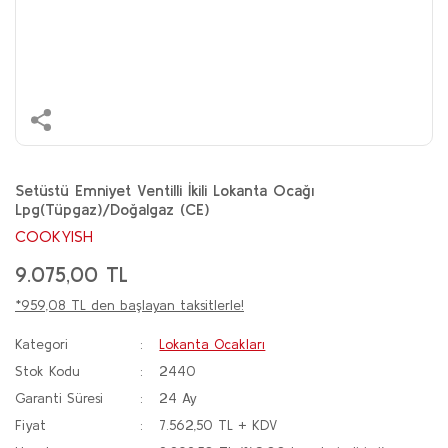
Setüstü Emniyet Ventilli İkili Lokanta Ocağı
Lpg(Tüpgaz)/Doğalgaz (CE)
COOKYISH
9.075,00 TL
*959,08 TL den başlayan taksitlerle!
Kategori
Lokanta Ocakları
Stok Kodu
2440
Garanti Süresi
24 Ay
Fiyat
7.562,50 TL + KDV