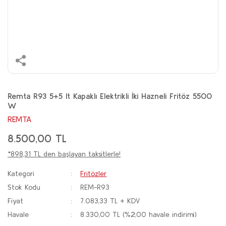
Remta R93 5+5 lt Kapaklı Elektrikli İki Hazneli Fritöz 5500
W
REMTA
8.500,00 TL
*898,31 TL den başlayan taksitlerle!
Kategori
Fritözler
Stok Kodu
REM-R93
Fiyat
7.083,33 TL + KDV
Havale
8.330,00 TL (%2,00 havale indirimi)