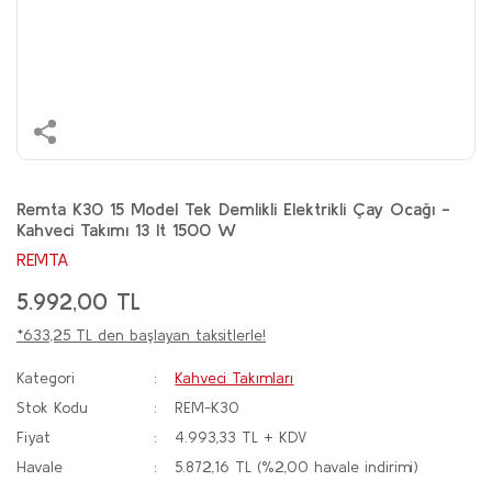
Remta K30 15 Model Tek Demlikli Elektrikli Çay Ocağı -
Kahveci Takımı 13 lt 1500 W
REMTA
5.992,00 TL
*633,25 TL den başlayan taksitlerle!
Kategori
Kahveci Takımları
Stok Kodu
REM-K30
Fiyat
4.993,33 TL + KDV
Havale
5.872,16 TL (%2,00 havale indirimi)