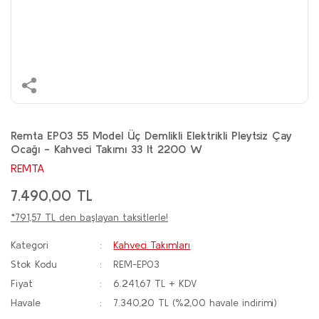
Remta EP03 55 Model Üç Demlikli Elektrikli Pleytsiz Çay
Ocağı - Kahveci Takımı 33 lt 2200 W
REMTA
7.490,00 TL
*791,57 TL den başlayan taksitlerle!
Kategori
Kahveci Takımları
Stok Kodu
REM-EP03
Fiyat
6.241,67 TL + KDV
Havale
7.340,20 TL (%2,00 havale indirimi)