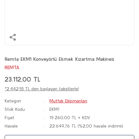
Remta EKM1 Konveyörlü Ekmek Kızartma Makinesi
REMTA
23.112,00 TL
*2.442,55 TL den başlayan taksitlerle!
Kategori
Mutfak Ekipmanları
Stok Kodu
EKM1
Fiyat
19.260,00 TL + KDV
Havale
22.649,76 TL (%2,00 havale indirimi)