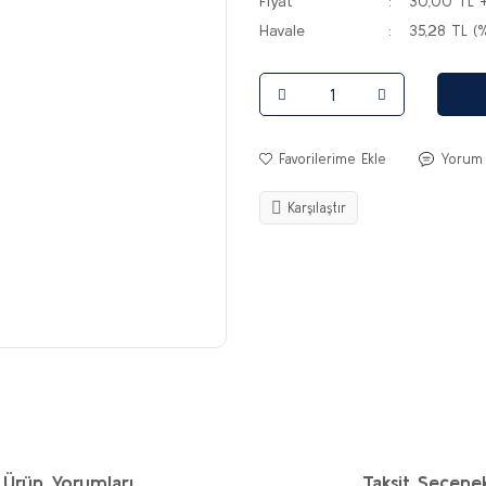
Fiyat
30,00 TL 
Havale
35,28 TL (%
Yorum
Karşılaştır
Ürün Yorumları
Taksit Seçenek