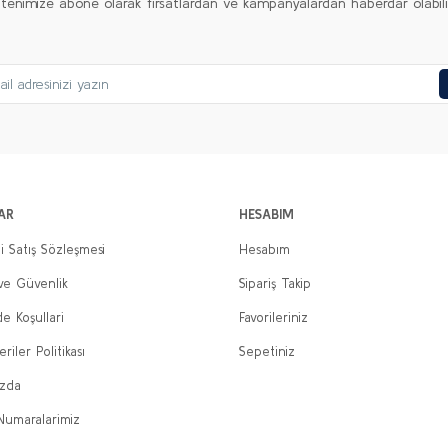
ltenimize abone olarak fırsatlardan ve kampanyalardan haberdar olabilirs
Gönder
AR
HESABIM
i Satış Sözleşmesi
Hesabım
 ve Güvenlik
Sipariş Takip
de Koşullari
Favorileriniz
eriler Politikası
Sepetiniz
ızda
Numaralarimiz