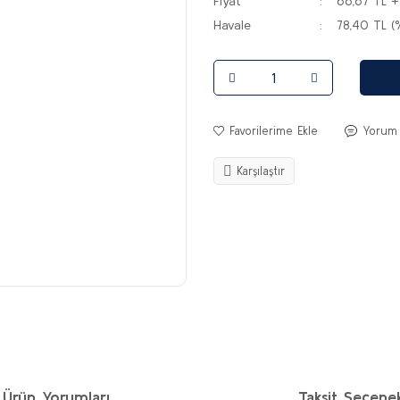
Fiyat
66,67 TL 
Havale
78,40 TL (
Yorum
Karşılaştır
Ürün Yorumları
Taksit Seçenek