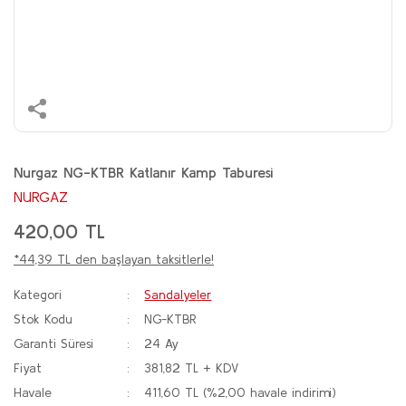
Nurgaz NG-KTBR Katlanır Kamp Taburesi
NURGAZ
420,00 TL
*44,39 TL den başlayan taksitlerle!
Kategori
Sandalyeler
Stok Kodu
NG-KTBR
Garanti Süresi
24 Ay
Fiyat
381,82 TL + KDV
Havale
411,60 TL (%2,00 havale indirimi)