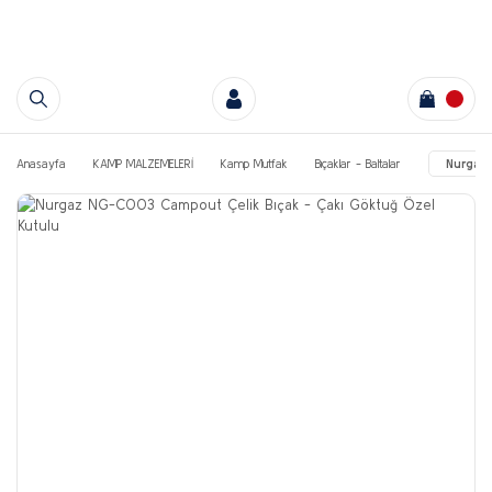
Anasayfa
KAMP MALZEMELERİ
Kamp Mutfak
Bıçaklar - Baltalar
Nurgaz 