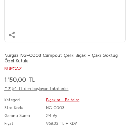
Nurgaz NG-C003 Campout Çelik Bıçak - Çakı Göktuğ
Özel Kutulu
NURGAZ
1.150,00 TL
*121,54 TL den başlayan taksitlerle!
Kategori
Bıçaklar - Baltalar
Stok Kodu
NG-C003
Garanti Süresi
24 Ay
Fiyat
958,33 TL + KDV