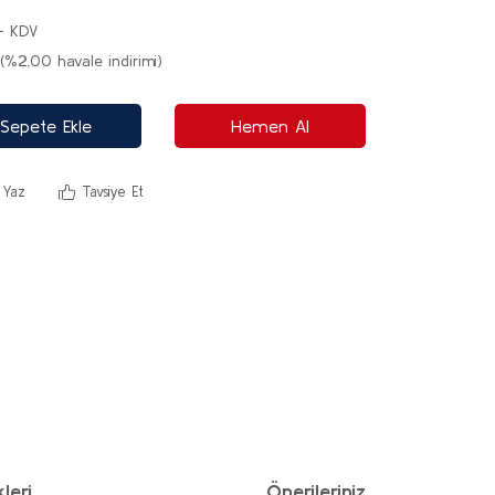
+ KDV
(%2,00 havale indirimi)
Sepete Ekle
Hemen Al
 Yaz
Tavsiye Et
leri
Önerileriniz