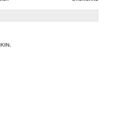
KIN.
ımıza iletebilirsiniz.