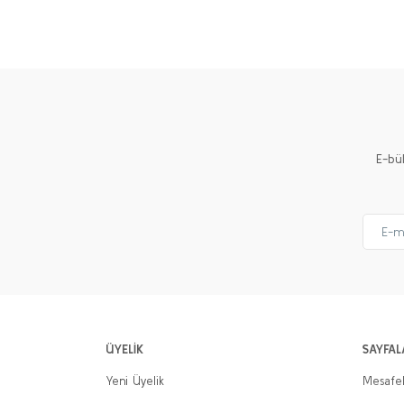
Görüş ve önerileriniz için teşekkür ederiz.
Ürün resmi kalitesiz, bozuk veya görüntülenemiyor.
Ürün açıklamasında eksik bilgiler bulunuyor.
Ürün bilgilerinde hatalar bulunuyor.
Ürün fiyatı diğer sitelerden daha pahalı.
E-bü
Bu ürüne benzer farklı alternatifler olmalı.
ÜYELİK
SAYFAL
Yeni Üyelik
Mesafel