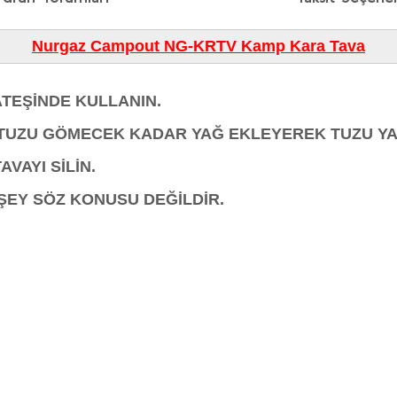
Nurgaz Campout NG-KRTV Kamp Kara Tava
ATEŞİNDE KULLANIN.
E TUZU GÖMECEK KADAR YAĞ EKLEYEREK TUZU YA
VAYI SİLİN.
RŞEY SÖZ KONUSU DEĞİLDİR.
diğer konularda yetersiz gördüğünüz noktaları öneri formunu kullanarak taraf