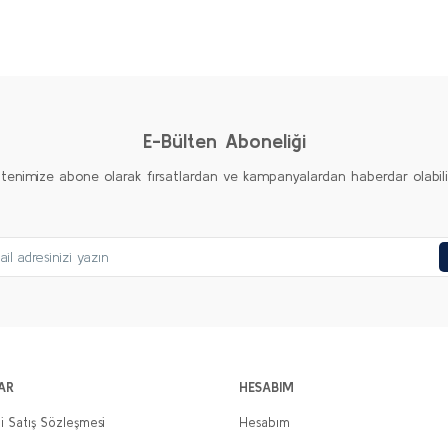
Bu ürüne ilk yorumu siz yapın!
Yorum Yaz
E-Bülten Aboneliği
ltenimize abone olarak fırsatlardan ve kampanyalardan haberdar olabilirs
Gönder
AR
HESABIM
i Satış Sözleşmesi
Hesabım