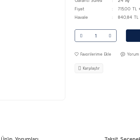
Garanti Süresi
24 Ay
Fiyat
715,00 TL 
Havale
840,84 TL 
Yorum
Karşılaştır
Ürün Yorumları
Taksit Seçenek