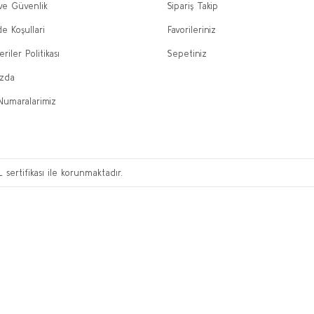
 ve Güvenlik
Sipariş Takip
de Koşullari
Favorileriniz
eriler Politikası
Sepetiniz
ızda
Numaralarimiz
L sertifikası ile korunmaktadır.