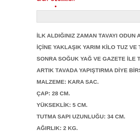
İLK ALDIĞINIZ ZAMAN TAVAYI ODUN 
İÇİNE YAKLAŞIK YARIM KİLO TUZ V
SONRA SOĞUK YAĞ VE GAZETE İLE TA
ARTIK TAVADA YAPIŞTIRMA DİYE Bİ
MALZEME: KARA SAC.
ÇAP: 28 CM.
YÜKSEKLİK: 5 CM.
TUTMA SAPI UZUNLUĞU: 34 CM.
AĞIRLIK: 2 KG.
Bu ürünün fiyat bilgisi, resim, ürün açıklamalarında ve 