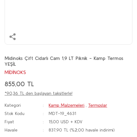
Midinoks Çift Cidarlı Cam 1,9 LT Piknik - Kamp Termos
YEŞİL
MİDİNOKS
855,00 TL
*90,36 TL den başlayan taksitlerle!
Kategori
Kamp Malzemeleri
,
Termoslar
Stok Kodu
MDT-19_4631
Fiyat
15,00 USD + KDV
Havale
837,90 TL (%2,00 havale indirimi)