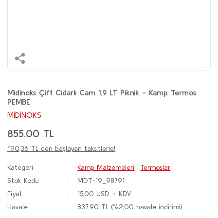
Midinoks Çift Cidarlı Cam 1,9 LT Piknik - Kamp Termos
PEMBE
MİDİNOKS
855,00 TL
*90,36 TL den başlayan taksitlerle!
Kategori
Kamp Malzemeleri
,
Termoslar
Stok Kodu
MDT-19_98791
Fiyat
15,00 USD + KDV
Havale
837,90 TL (%2,00 havale indirimi)