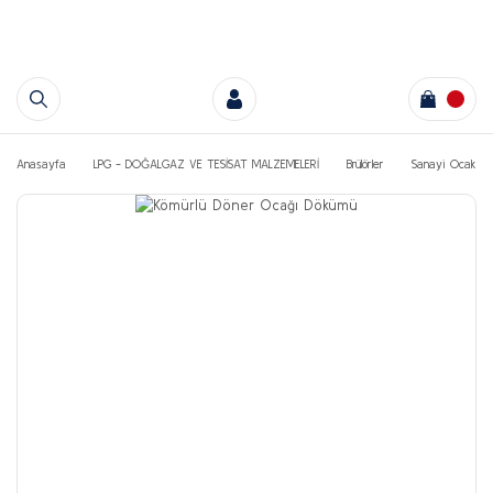
Anasayfa
LPG - DOĞALGAZ VE TESİSAT MALZEMELERİ
Brülörler
Sanayi Ocak Dö