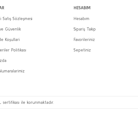
AR
HESABIM
i Satış Sözleşmesi
Hesabım
 ve Güvenlik
Sipariş Takip
de Koşullari
Favorileriniz
eriler Politikası
Sepetiniz
ızda
Numaralarimiz
L sertifikası ile korunmaktadır.