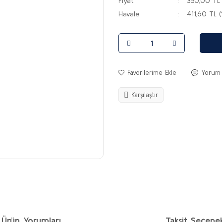
Fiyat
350,00 TL
Havale
411,60 TL (
Yorum
Karşılaştır
Ürün Yorumları
Taksit Seçenek