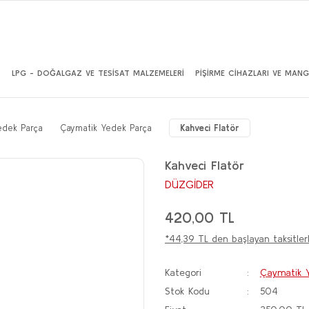
İ
LPG - DOĞALGAZ VE TESİSAT MALZEMELERİ
PİŞİRME CİHAZLARI VE MANG
edek Parça
Çaymatik Yedek Parça
Kahveci Flatör
Kahveci Flatör
DÜZGİDER
420,00 TL
*44,39 TL den başlayan taksitlerl
Kategori
Çaymatik Y
Stok Kodu
504