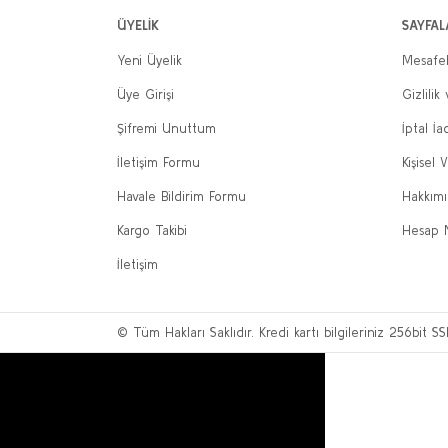
ÜYELİK
SAYFAL
Yeni Üyelik
Mesafel
Üye Girişi
Gizlilik
Şifremi Unuttum
İptal İa
İletişim Formu
Kişisel V
Havale Bildirim Formu
Hakkım
Kargo Takibi
Hesap 
İletişim
© Tüm Hakları Saklıdır. Kredi kartı bilgileriniz 256bit SS