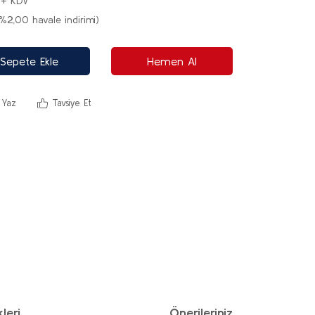
 + KDV
%2,00 havale indirimi)
Sepete Ekle
Hemen Al
 Yaz
Tavsiye Et
leri
Önerileriniz