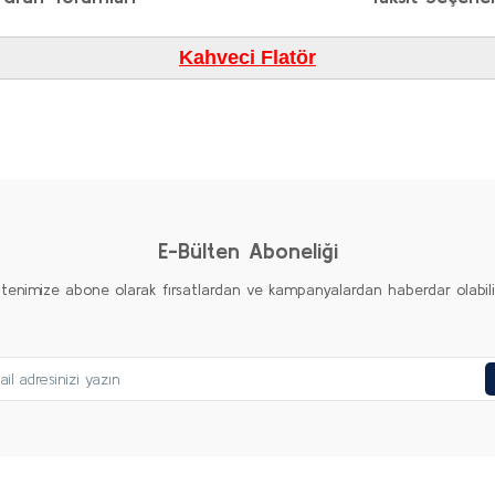
Kahveci Flatör
diğer konularda yetersiz gördüğünüz noktaları öneri formunu kullanarak taraf
Bu ürüne ilk yorumu siz yapın!
Yorum Yaz
E-Bülten Aboneliği
ltenimize abone olarak fırsatlardan ve kampanyalardan haberdar olabilirs
Gönder