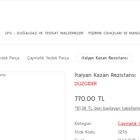
İ
LPG - DOĞALGAZ VE TESİSAT MALZEMELERİ
PİŞİRME CİHAZLARI VE MANG
edek Parça
Çaymatik Yedek Parça
İtalyan Kazan Rezistansı
İtalyan Kazan Rezistansı
DÜZGİDER
770,00 TL
*81,38 TL den başlayan taksitlerle
Kategori
Çaymatik Y
Stok Kodu
1276