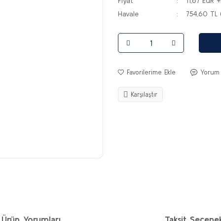
Fiyat
11,67 EUR 
Havale
754,60 TL 
Yorum
Karşılaştır
Ürün Yorumları
Taksit Seçenek