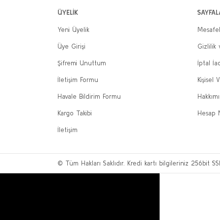
ÜYELİK
SAYFAL
Yeni Üyelik
Mesafel
Üye Girişi
Gizlilik
Şifremi Unuttum
İptal İa
İletişim Formu
Kişisel V
Havale Bildirim Formu
Hakkım
Kargo Takibi
Hesap 
İletişim
© Tüm Hakları Saklıdır. Kredi kartı bilgileriniz 256bit SS