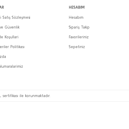
AR
HESABIM
i Satış Sözleşmesi
Hesabım
 ve Güvenlik
Sipariş Takip
de Koşullari
Favorileriniz
eriler Politikası
Sepetiniz
ızda
Numaralarimiz
L sertifikası ile korunmaktadır.