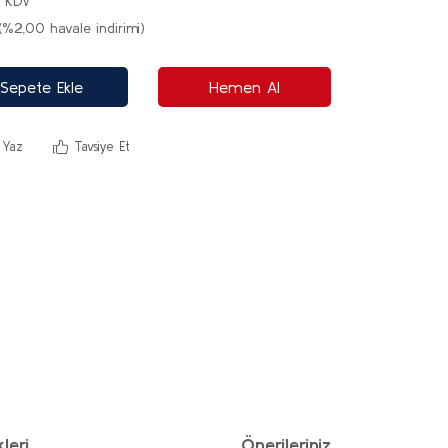
+ KDV
(%2,00 havale indirimi)
Sepete Ekle
Hemen Al
 Yaz
Tavsiye Et
leri
Önerileriniz