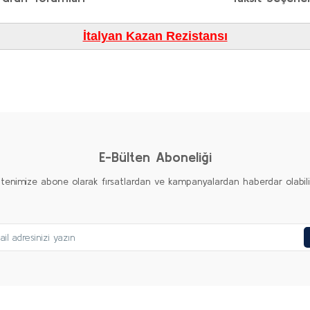
İtalyan Kazan Rezistansı
diğer konularda yetersiz gördüğünüz noktaları öneri formunu kullanarak taraf
Bu ürüne ilk yorumu siz yapın!
Yorum Yaz
E-Bülten Aboneliği
ltenimize abone olarak fırsatlardan ve kampanyalardan haberdar olabilirs
Gönder