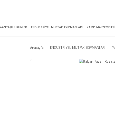
AVANTAJLI ÜRÜNLER
ENDÜSTRİYEL MUTFAK EKİPMANLARI
KAMP MALZEMELER
Anasayfa
ENDÜSTRİYEL MUTFAK EKİPMANLARI
Y