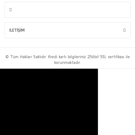
1¼' 6 bar Manuel Reset Selenoid Vana Geca (Normalde Açık)
GECA
6.050,00 TL + KDV
İLETİŞİM
Sepete Ekle
© Tüm Hakları Saklıdır. Kredi kartı bilgileriniz 256bit SSL sertifikası ile
korunmaktadır.