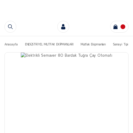
Anasayfa
ENDÜSTRİYEL MUTFAK EKİPMANLARI
Mutfak Ekipmanları
Sanayi Tipi Ça