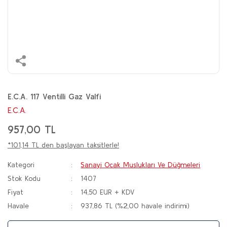
E.C.A. 117 Ventilli Gaz Valfi
E.C.A.
957,00 TL
*101,14 TL den başlayan taksitlerle!
Kategori
Sanayi Ocak Muslukları Ve Düğmeleri
Stok Kodu
1407
Fiyat
14,50 EUR + KDV
Havale
937,86 TL (%2,00 havale indirimi)