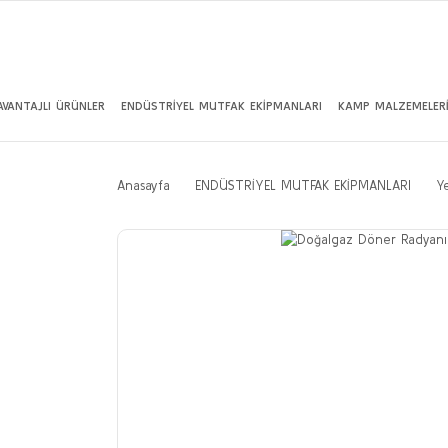
AVANTAJLI ÜRÜNLER
ENDÜSTRİYEL MUTFAK EKİPMANLARI
KAMP MALZEMELER
Anasayfa
ENDÜSTRİYEL MUTFAK EKİPMANLARI
Y