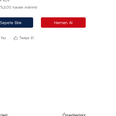
 + KDV
(%2,00 havale indirimi)
Sepete Ekle
Hemen Al
 Yaz
Tavsiye Et
leri
Önerileriniz