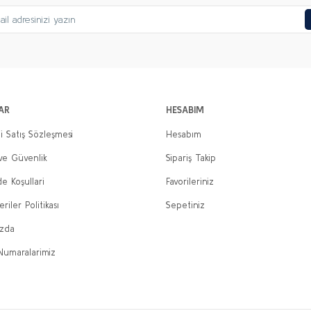
Gönder
AR
HESABIM
i Satış Sözleşmesi
Hesabım
 ve Güvenlik
Sipariş Takip
de Koşullari
Favorileriniz
eriler Politikası
Sepetiniz
ızda
Numaralarimiz