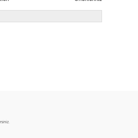
ımıza iletebilirsiniz.
iniz.