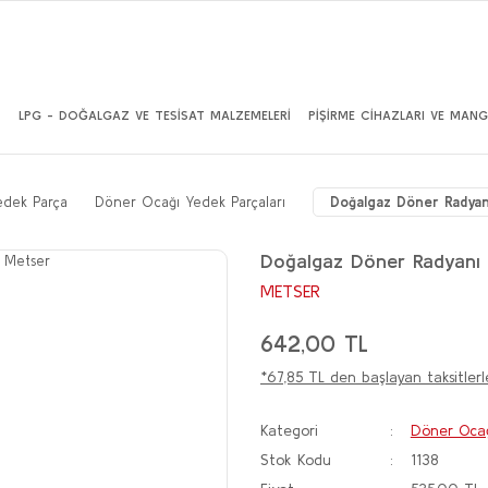
İ
LPG - DOĞALGAZ VE TESİSAT MALZEMELERİ
PİŞİRME CİHAZLARI VE MANG
edek Parça
Döner Ocağı Yedek Parçaları
Doğalgaz Döner Radyan
Doğalgaz Döner Radyanı
METSER
642,00 TL
*67,85 TL den başlayan taksitlerl
Kategori
Döner Ocağ
Stok Kodu
1138