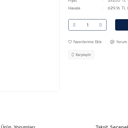
Fiyat
535,00 TL
Havale
629,16 TL 
Yorum
Karşılaştır
Ürün Yorumları
Taksit Seçenek