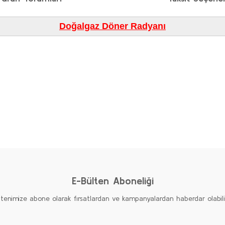
Doğalgaz Döner Radyanı
diğer konularda yetersiz gördüğünüz noktaları öneri formunu kullanarak taraf
Bu ürüne ilk yorumu siz yapın!
Yorum Yaz
E-Bülten Aboneliği
ltenimize abone olarak fırsatlardan ve kampanyalardan haberdar olabilirs