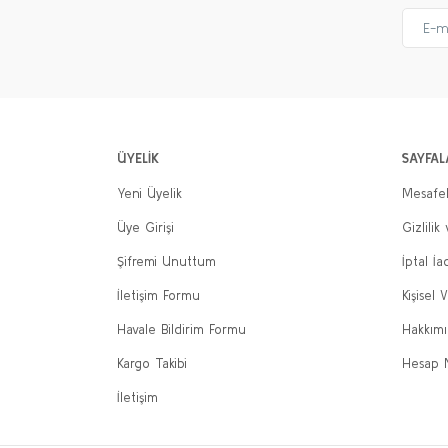
ÜYELİK
SAYFAL
Yeni Üyelik
Mesafel
Üye Girişi
Gizlilik
Şifremi Unuttum
İptal İa
İletişim Formu
Kişisel V
Havale Bildirim Formu
Hakkım
Kargo Takibi
Hesap 
İletişim