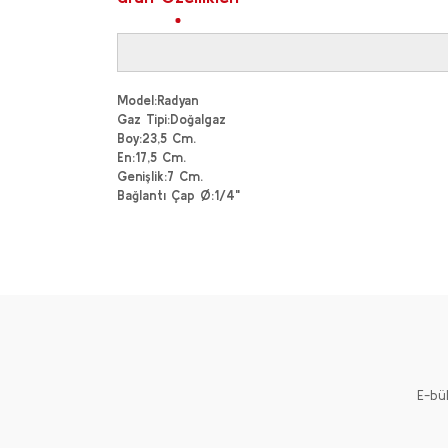
Model
:
Radyan
Gaz Tipi
:
Doğalgaz
Boy
:
23,5 Cm.
En
:
17,5 Cm.
Genişlik
:
7 Cm.
Bağlantı Çap Ø
:
1/4"
Bu ürünün fiyat bilgisi, resim, ürün açıklamalarında ve 
Görüş ve önerileriniz için teşekkür ederiz.
Ürün resmi kalitesiz, bozuk veya görüntülenemiyor.
Ürün açıklamasında eksik bilgiler bulunuyor.
Ürün bilgilerinde hatalar bulunuyor.
Ürün fiyatı diğer sitelerden daha pahalı.
E-bü
Bu ürüne benzer farklı alternatifler olmalı.