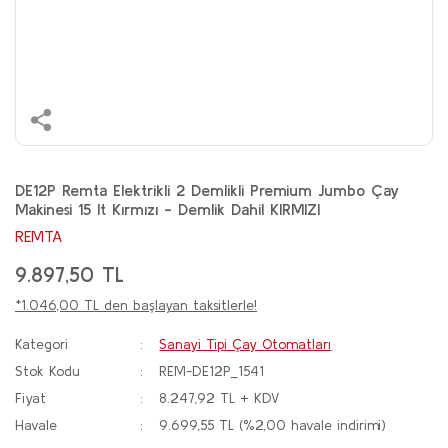
DE12P Remta Elektrikli 2 Demlikli Premium Jumbo Çay
Makinesi 15 lt Kırmızı - Demlik Dahil KIRMIZI
REMTA
9.897,50 TL
*1.046,00 TL den başlayan taksitlerle!
Kategori
Sanayi Tipi Çay Otomatları
Stok Kodu
REM-DE12P_1541
Fiyat
8.247,92 TL + KDV
Havale
9.699,55 TL (%2,00 havale indirimi)