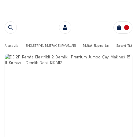
Anasayfa
ENDÜSTRİYEL MUTFAK EKİPMANLARI
Mutfak Ekipmanları
Sanayi Tipi Ça