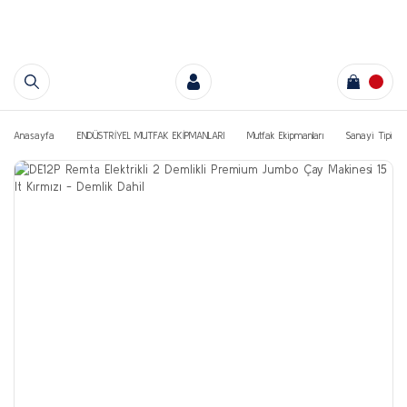
Anasayfa
ENDÜSTRİYEL MUTFAK EKİPMANLARI
Mutfak Ekipmanları
Sanayi Tipi Ça