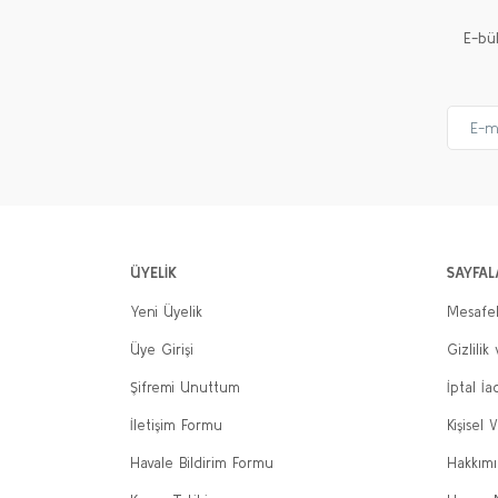
Ürün fiyatı diğer sitelerden daha pahalı.
E-bü
Bu ürüne benzer farklı alternatifler olmalı.
ÜYELİK
SAYFAL
Yeni Üyelik
Mesafel
Üye Girişi
Gizlilik
Şifremi Unuttum
İptal İa
İletişim Formu
Kişisel V
Havale Bildirim Formu
Hakkım