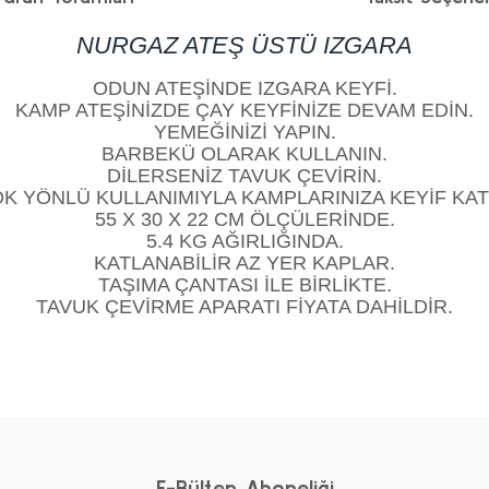
NURGAZ ATEŞ ÜSTÜ IZGARA
ODUN ATEŞİNDE IZGARA KEYFİ.
KAMP ATEŞİNİZDE ÇAY KEYFİNİZE DEVAM EDİN.
YEMEĞİNİZİ YAPIN.
BARBEKÜ OLARAK KULLANIN.
DİLERSENİZ TAVUK ÇEVİRİN.
K YÖNLÜ KULLANIMIYLA KAMPLARINIZA KEYİF KAT
55 X 30 X 22 CM ÖLÇÜLERİNDE.
5.4 KG AĞIRLIĞINDA.
KATLANABİLİR AZ YER KAPLAR.
TAŞIMA ÇANTASI İLE BİRLİKTE.
TAVUK ÇEVİRME APARATI FİYATA DAHİLDİR.
diğer konularda yetersiz gördüğünüz noktaları öneri formunu kullanarak taraf
Bu ürüne ilk yorumu siz yapın!
Yorum Yaz
E-Bülten Aboneliği