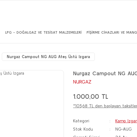
İ
LPG - DOĞALGAZ VE TESİSAT MALZEMELERİ
PİŞİRME CİHAZLARI VE MANG
Nurgaz Campout NG AUG Ateş Üstü Izgara
Nurgaz Campout NG AUG 
NURGAZ
1.000,00 TL
*105,68 TL den başlayan taksitler
Kategori
Kamp Izgara
Stok Kodu
NG-AUG