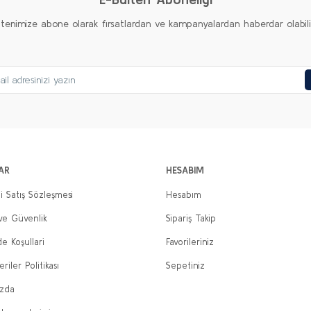
ltenimize abone olarak fırsatlardan ve kampanyalardan haberdar olabilirs
Gönder
AR
HESABIM
i Satış Sözleşmesi
Hesabım
 ve Güvenlik
Sipariş Takip
de Koşullari
Favorileriniz
eriler Politikası
Sepetiniz
ızda