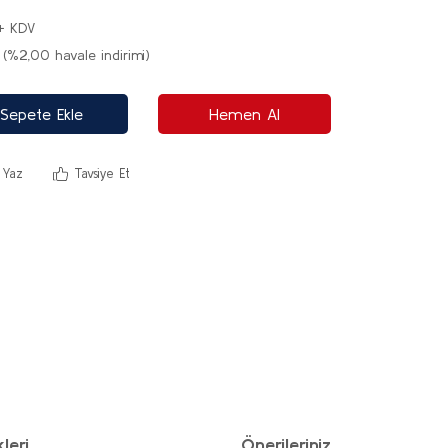
+ KDV
(%2,00 havale indirimi)
Sepete Ekle
Hemen Al
 Yaz
Tavsiye Et
leri
Önerileriniz