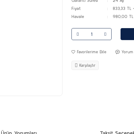
Garanti Süresi
24 Ay
Fiyat
833,33 TL 
Havale
980,00 TL 
Yorum
Karşılaştır
Ürün Yorumları
Taksit Seçenek