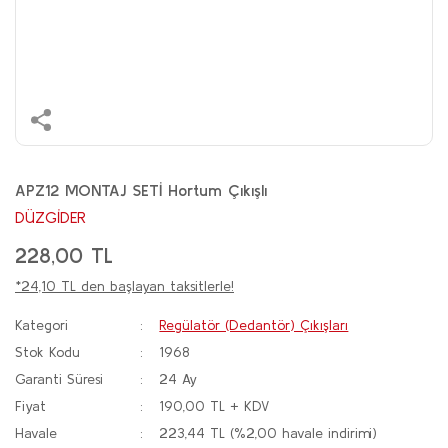
APZ12 MONTAJ SETİ Hortum Çıkışlı
DÜZGİDER
228,00 TL
*24,10 TL den başlayan taksitlerle!
Kategori
Regülatör (Dedantör) Çıkışları
Stok Kodu
1968
Garanti Süresi
24 Ay
Fiyat
190,00 TL + KDV
Havale
223,44 TL (%2,00 havale indirimi)