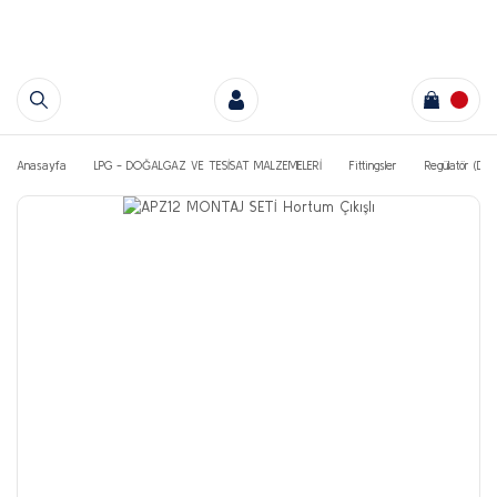
Anasayfa
LPG - DOĞALGAZ VE TESİSAT MALZEMELERİ
Fittingsler
Regülatör (Deda