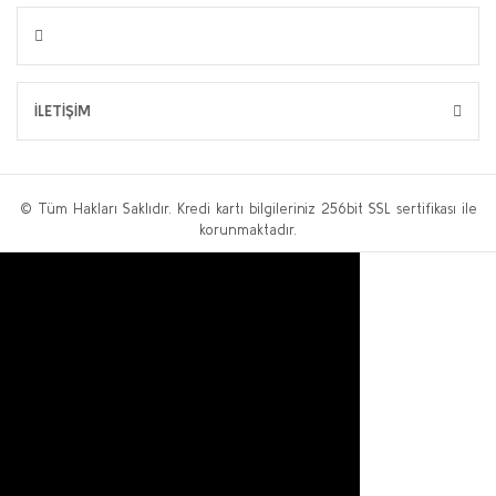
1¼' 6 bar Manuel Reset Selenoid Vana Geca (Normalde Açık)
GECA
6.050,00 TL + KDV
İLETİŞİM
Sepete Ekle
© Tüm Hakları Saklıdır. Kredi kartı bilgileriniz 256bit SSL sertifikası ile
korunmaktadır.