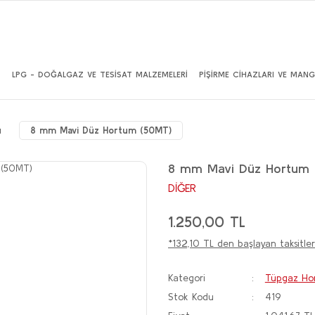
İ
LPG - DOĞALGAZ VE TESİSAT MALZEMELERİ
PİŞİRME CİHAZLARI VE MANG
ı
8 mm Mavi Düz Hortum (50MT)
8 mm Mavi Düz Hortum 
DİĞER
1.250,00 TL
*132,10 TL den başlayan taksitler
Kategori
Tüpgaz Hor
Stok Kodu
419