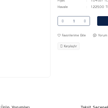
Fiyat
1.041,67 T
Havale
1.225,00 T
Yorum
Karşılaştır
Ürün Yorumları
Taksit Seçenek