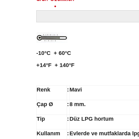
-10°C
+ 60°C
+14°F
+ 140°F
Renk
:
Mavi
Çap Ø
:
8 mm.
Tip
:
Düz LPG hortum
Kullanım
:
Evlerde ve mutfaklarda lp