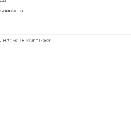
ızda
Numaralarimiz
L sertifikası ile korunmaktadır.