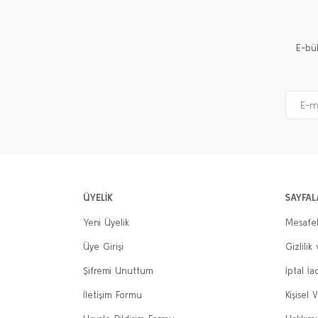
Ürün bilgilerinde hatalar bulunuyor.
Ürün fiyatı diğer sitelerden daha pahalı.
E-bü
Bu ürüne benzer farklı alternatifler olmalı.
ÜYELİK
SAYFAL
Yeni Üyelik
Mesafel
Üye Girişi
Gizlilik
Şifremi Unuttum
İptal İa
İletişim Formu
Kişisel V