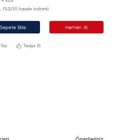
L + KDV
L (%2,00 havale indirimi)
Sepete Ekle
Hemen Al
 Yaz
Tavsiye Et
leri
Önerileriniz