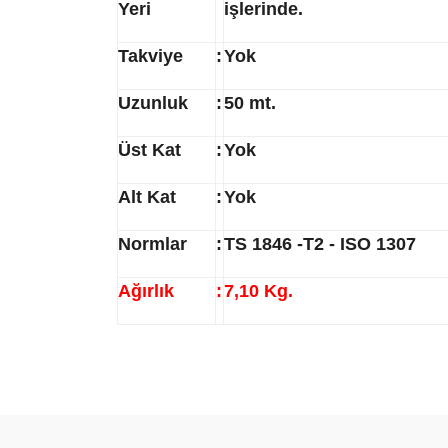
Yeri
işlerinde.
Takviye
:
Yok
Uzunluk
:
50 mt.
Üst Kat
:
Yok
Alt Kat
:
Yok
Normlar
:
TS 1846 -T2 - ISO 1307
Ağırlık
:
7,10 Kg.
Bu ürünün fiyat bilgisi, resim, ürün açıklamalarında ve 
Görüş ve önerileriniz için teşekkür ederiz.
Ürün resmi kalitesiz, bozuk veya görüntülenemiyor.
Ürün açıklamasında eksik bilgiler bulunuyor.