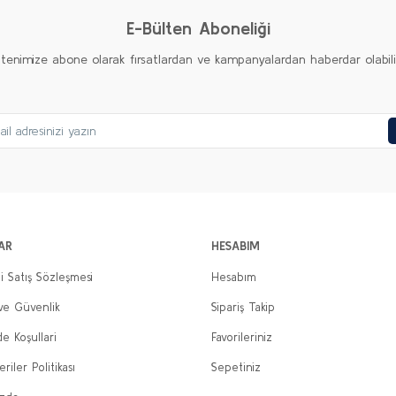
E-Bülten Aboneliği
ltenimize abone olarak fırsatlardan ve kampanyalardan haberdar olabilirs
Gönder
AR
HESABIM
i Satış Sözleşmesi
Hesabım
 ve Güvenlik
Sipariş Takip
de Koşullari
Favorileriniz
eriler Politikası
Sepetiniz