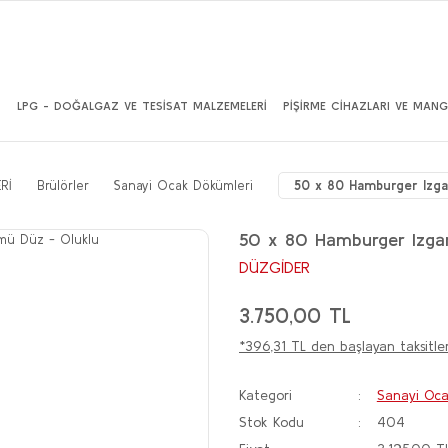
İ
LPG - DOĞALGAZ VE TESİSAT MALZEMELERİ
PİŞİRME CİHAZLARI VE MANG
Rİ
Brülörler
Sanayi Ocak Dökümleri
50 x 80 Hamburger Izga
50 x 80 Hamburger Izga
DÜZGİDER
3.750,00 TL
*396,31 TL den başlayan taksitler
Kategori
Sanayi Oca
Stok Kodu
404