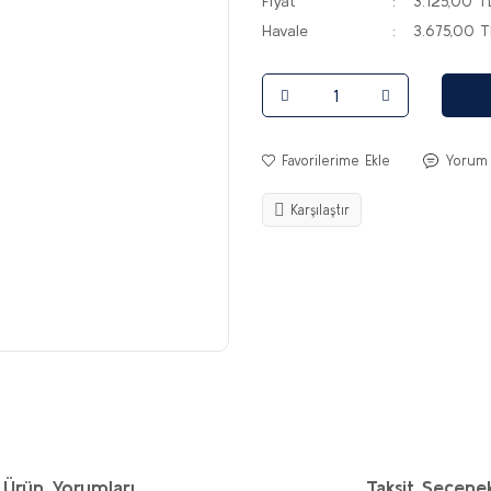
Fiyat
3.125,00 T
Havale
3.675,00 T
Yorum
Karşılaştır
Ürün Yorumları
Taksit Seçenek