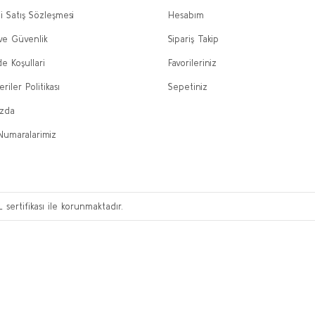
i Satış Sözleşmesi
Hesabım
 ve Güvenlik
Sipariş Takip
de Koşullari
Favorileriniz
eriler Politikası
Sepetiniz
ızda
Numaralarimiz
L sertifikası ile korunmaktadır.