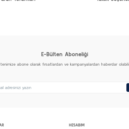
diğer konularda yetersiz gördüğünüz noktaları öneri formunu kullanarak taraf
Bu ürüne ilk yorumu siz yapın!
Yorum Yaz
E-Bülten Aboneliği
ltenimize abone olarak fırsatlardan ve kampanyalardan haberdar olabilirs
Gönder
AR
HESABIM