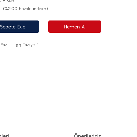
L + KDV
L (%2,00 havale indirimi)
Sepete Ekle
Hemen Al
 Yaz
Tavsiye Et
leri
Önerileriniz