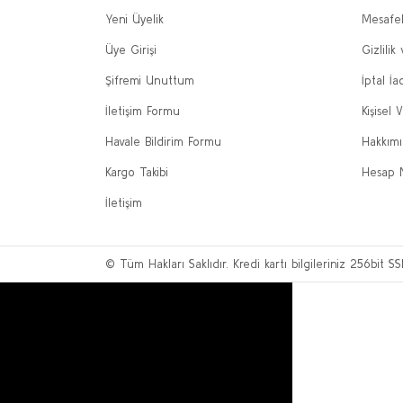
Yeni Üyelik
Mesafel
Üye Girişi
Gizlilik
Şifremi Unuttum
İptal İa
İletişim Formu
Kişisel V
Havale Bildirim Formu
Hakkım
Kargo Takibi
Hesap 
İletişim
© Tüm Hakları Saklıdır. Kredi kartı bilgileriniz 256bit SS