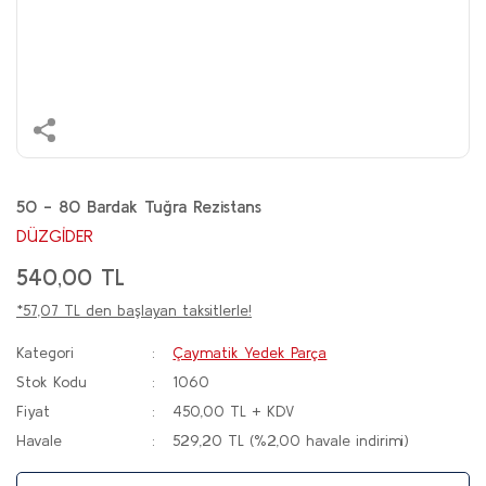
50 - 80 Bardak Tuğra Rezistans
DÜZGİDER
540,00 TL
*57,07 TL den başlayan taksitlerle!
Kategori
Çaymatik Yedek Parça
Stok Kodu
1060
Fiyat
450,00 TL + KDV
Havale
529,20 TL (%2,00 havale indirimi)