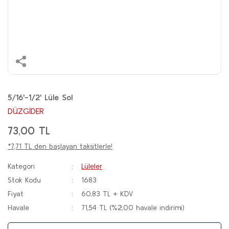
5/16'-1/2' Lüle Sol
DÜZGİDER
73,00 TL
*7,71 TL den başlayan taksitlerle!
Kategori
Lüleler
Stok Kodu
1683
Fiyat
60,83 TL + KDV
Havale
71,54 TL (%2,00 havale indirimi)