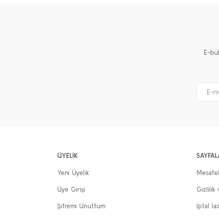
Ürün açıklamasında eksik bilgiler bulunuyor.
Ürün bilgilerinde hatalar bulunuyor.
Ürün fiyatı diğer sitelerden daha pahalı.
E-bü
Bu ürüne benzer farklı alternatifler olmalı.
ÜYELİK
SAYFAL
Yeni Üyelik
Mesafel
Üye Girişi
Gizlilik
Şifremi Unuttum
İptal İa