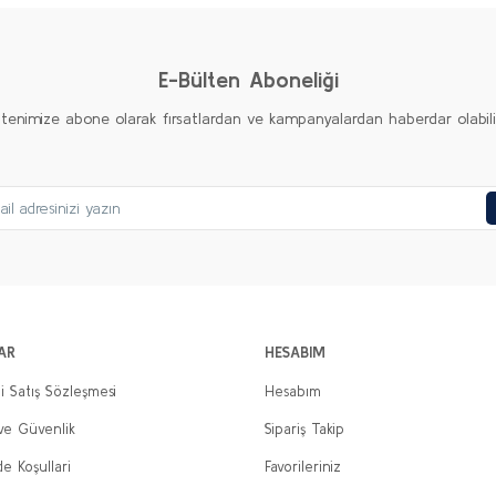
Yorum Yaz
E-Bülten Aboneliği
ltenimize abone olarak fırsatlardan ve kampanyalardan haberdar olabilirs
Gönder
AR
HESABIM
i Satış Sözleşmesi
Hesabım
 ve Güvenlik
Sipariş Takip
de Koşullari
Favorileriniz