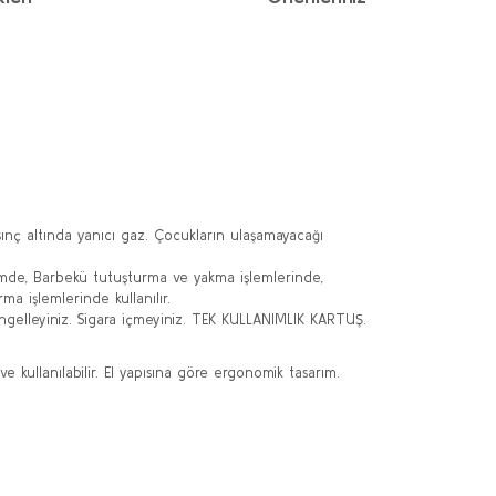
nç altında yanıcı gaz. Çocukların ulaşamayacağı
mde, Barbekü tutuşturma ve yakma işlemlerinde,
a işlemlerinde kullanılır.
engelleyiniz. Sigara içmeyiniz. TEK KULLANIMLIK KARTUŞ.
e kullanılabilir. El yapısına göre ergonomik tasarım.
ımıza iletebilirsiniz.