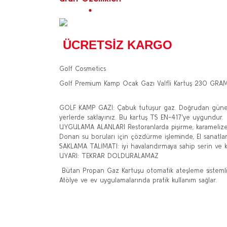
ÜCRETSİZ KARGO
Golf Cosmetics
Golf Premium Kamp Ocak Gazı Valfli Kartuş 230 GRA
GOLF KAMP GAZI: Çabuk tutuşur gaz. Doğrudan güneş ış
yerlerde saklayınız. Bu kartuş TS EN-417'ye uygundur.
UYGULAMA ALANLARI Restoranlarda pişirme, karamelize
Donan su boruları için çözdürme işleminde, El sanatlar
SAKLAMA TALİMATI: iyi havalandırmaya sahip serin ve ku
UYARI: TEKRAR DOLDURALAMAZ
Bütan Propan Gaz Kartuşu otomatik ateşleme sistemlidir. 
Atölye ve ev uygulamalarında pratik kullanım sağlar.
Bu ürünün fiyat bilgisi, resim, ürün açıklamalarında ve 
Görüş ve önerileriniz için teşekkür ederiz.
Ürün resmi kalitesiz, bozuk veya görüntülenemiyor.