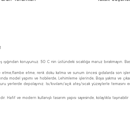
M
ığından koruyunuz. 50 C nin üstündeki sıcaklığa maruz bırakmayın. Bası
 etme,flambe etme, renk doku katma ve sunum öncesi gıdalarda son işle
ında model yapımı ve hobilerde, Lehimleme işlerinde, Boya yakma ve çıkarm
ru yerlerde depolayınız. Isı/kıvılam/açık ateş/sıcak yüzeylerle temasını 
Hafif ve modern kullanışlı tasarım yapısı sayesinde, kolaylıkla taşınabilir v
diğer konularda yetersiz gördüğünüz noktaları öneri formunu kullanarak taraf
Bu ürüne ilk yorumu siz yapın!