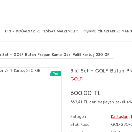
İ
LPG - DOĞALGAZ VE TESİSAT MALZEMELERİ
PİŞİRME CİHAZLARI VE MANG
lü Set - GOLF Butan Propan Kamp Gazı Valfli Kartuş 230 GR
3'lü Set - GOLF Butan P
Yeni
GOLF
600,00 TL
*63,41 TL den başlayan taksitlerl
Kategori
Kartuşlar
,
Stok Kodu
GOLF230-