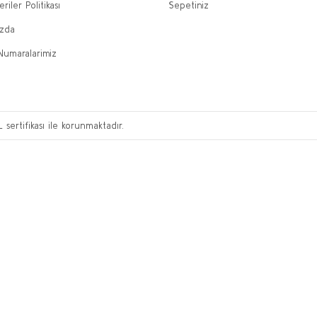
eriler Politikası
Sepetiniz
ızda
Numaralarimiz
L sertifikası ile korunmaktadır.