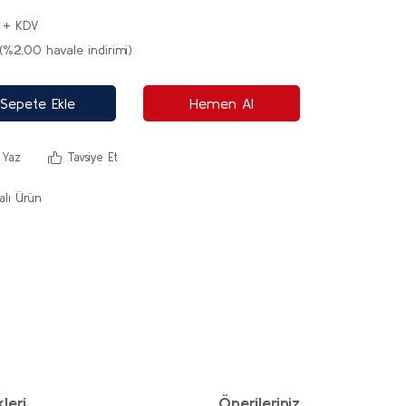
 + KDV
(%2,00 havale indirimi)
Sepete Ekle
Hemen Al
 Yaz
Tavsiye Et
lı Ürün
leri
Önerileriniz