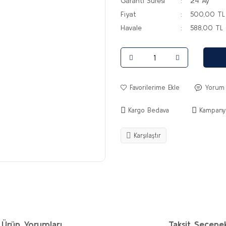
Garanti Süresi
24 Ay
Fiyat
500,00 TL
Havale
588,00 TL 
Yorum
Kargo Bedava
Kampanya
Karşılaştır
Ürün Yorumları
Taksit Seçenek