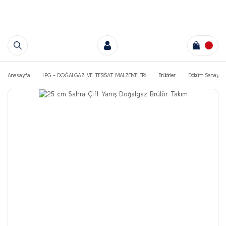
Anasayfa
LPG - DOĞALGAZ VE TESİSAT MALZEMELERİ
Brülörler
Döküm Sanayi Oc