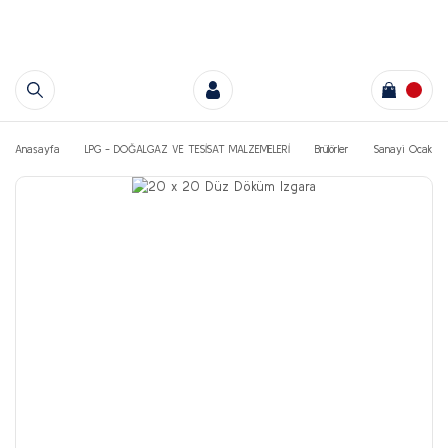
Anasayfa
LPG - DOĞALGAZ VE TESİSAT MALZEMELERİ
Brülörler
Sanayi Ocak Dö