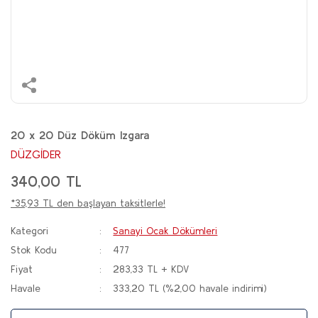
20 x 20 Düz Döküm Izgara
DÜZGİDER
340,00 TL
*35,93 TL den başlayan taksitlerle!
Kategori
Sanayi Ocak Dökümleri
Stok Kodu
477
Fiyat
283,33 TL + KDV
Havale
333,20 TL (%2,00 havale indirimi)