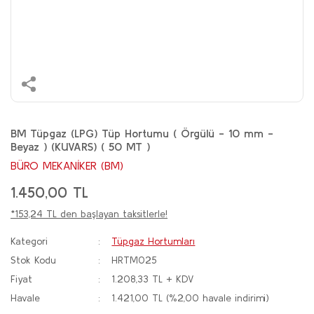
BM Tüpgaz (LPG) Tüp Hortumu ( Örgülü - 10 mm -
Beyaz ) (KUVARS) ( 50 MT )
BÜRO MEKANİKER (BM)
1.450,00 TL
*153,24 TL den başlayan taksitlerle!
Kategori
Tüpgaz Hortumları
Stok Kodu
HRTM025
Fiyat
1.208,33 TL + KDV
Havale
1.421,00 TL (%2,00 havale indirimi)