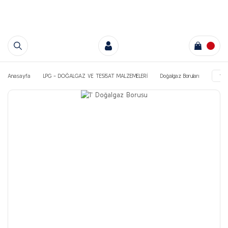
Anasayfa
LPG - DOĞALGAZ VE TESİSAT MALZEMELERİ
Doğalgaz Boruları
1'